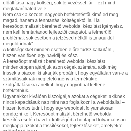
előállítása nagy költség, sok tervezéssel jár – ezt mind
megtakaríthatod vele.
Nem csak a kezdeti nagyobb befektetéstől kíméled meg
magad, hanem a fenntartási költségektől is. Ha
keresőoptimalizált bérelhető weboldal készítést igényelsz,
nem kell fenntartanod fejlesztői csapatot, a felmerülő
problémák sok esetben a jelzésed nélkül is „maguktól
megoldódnak".
A költségekkel minden esetben előre tudsz kalkulálni,
hiszen van fixen egy havidíj és kész.
A keresőoptimalizált bérelhető weboldal készítést
mindenképpen ajánljuk azon cégek számára, akik még
frissek a piacon, ki akarják próbálni, hogy egyáltalán van-e a
számításaiknak megfelelő igény a termékükre,
szolgáltatásukra anélkül, hogy nagyobbat kellene
befektetniük.
Ugyanakkor kiválóan kiszolgálja azokat a cégeket, akiknek
nincs kapacitásuk nap mint nap foglalkozni a weboldallal –
hiszen fontos tudni, hogy egy weboldalt folyamatosan
gondozni kell. Keresőoptimalizált bérelhető weboldal
készítés esetén havi fix költségért a honlapod folyamatosan
megkapja azokat a frissítéseket, fejlesztéseket, amelyekre