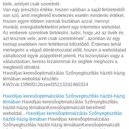
bele, amilyet csak szeretnél.
Van egy presztízs értéke, hiszen valóban a saját felületedről
van szó, amit megfelelő kivitelezés esetén mindenki értékel,
hiszen egyre többen vannak tisztában azzal, mennyi
munkát, energiabefektetést jelent egy internetes weboldal.
Az emberek szeretnek birtokolni, tudni, hogy „ez az övék és
azt tesznek vele, amit csak szeretnének", azonban ez egy
honlap esetében nem feltétlenül kifizetődő. Érdemes tehát
mérlegelni a végső döntéshozatal előtt, hiszen a weboldalad
vállalkozod egyik alappillérét jelenti. Ha bizonytalan vagy a
választásban, keress bizalommal és segítek meghozni a
megfelelő döntést.
Havidíjas keresőoptimalizálás Szőnyegtisztítás háztól-házig
témában weboldal készítés
KW2cdc15f90f2c2b1eef352132d1460324
Havidíjas keresőoptimalizálás Szőnyegtisztítás háztól-házig
témában
Havidíjas keresőoptimalizálás Szőnyegtisztítás
háztól-házig témábanKeresőoptimalizált bérelhető
weboldal...
Havidíjas keresőoptimalizálás Szőnyegtisztítás
háztól-házig témában
Havidíjas keresőoptimalizálás
Szőnyegtisztítás háztól-házig témábanKeresőoptimalizált