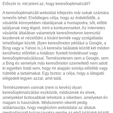
Először is: mit jelent az, hogy keresőoptimalizált?
A keresőoptimalizált weboldal kifejezés már sokak számára
ismerős lehet. Elsődleges célja, hogy az érdeklődők, a
vásárlók könnyebben rátaláljanak a honlapodra, sőt, előbb
találjanak meg téged, mint a konkurenseket. Az internetes
vásárlók általában valamelyik keresőmotoron keresztül
kezdenek el nézelődni a kívánt termék vagy szolgáltatás
lehetőségei között. (Ilyen keresőmotor például a Google, a
Bing vagy a Yahoo is.) A keresési találatok között két módon
kerülhetsz előrébb a listában: fizetett hirdetéssel vagy
keresőoptimalizálással. Természetesen sem a Google, sem
a Bing és semelyik más keresőmotor üzemeltető nem adott
ki egyetlen listát sem, hogy mi alapján sorolja előrébb vagy
hátrébb a tartalmakat. Egy biztos: a célja, hogy a látogató
elégedett legyen azzal, amit talál.
Természetesen vannak (nem is kevés) olyan
keresőoptimalizálási eszközök, módszerek és elvek,
amelyekkel biztosabbak lehetünk a sikerben, amelyeket én
magam is használok. Módszereim sikerét pedig
alátámasztja, hogy megbízóim weboldalai az általuk
meghatározott kulcsszavakra rendre az első találatok között