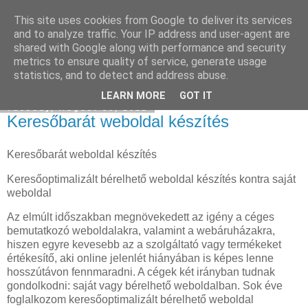
This site uses cookies from Google to deliver its services
Eladó Seat
and to analyze traffic. Your IP address and user-agent are
shared with Google along with performance and security
metrics to ensure quality of service, generate usage
statistics, and to detect and address abuse.
▼
LEARN MORE
GOT IT
Tuesday, August 30, 2022
Keresőbarát weboldal készítés
Keresőbarát weboldal készítés
Keresőoptimalizált bérelhető weboldal készítés kontra saját
weboldal
Az elmúlt időszakban megnövekedett az igény a céges
bemutatkozó weboldalakra, valamint a webáruházakra,
hiszen egyre kevesebb az a szolgáltató vagy termékeket
értékesítő, aki online jelenlét hiányában is képes lenne
hosszútávon fennmaradni. A cégek két irányban tudnak
gondolkodni: saját vagy bérelhető weboldalban. Sok éve
foglalkozom keresőoptimalizált bérelhető weboldal