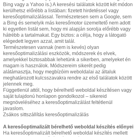
Bing vagy a Yahoo is.) A keresési találatok között két módon
kerülhetsz előrébb a listában: fizetett hirdetéssel vagy
keresőoptimalizálással. Természetesen sem a Google, sem
a Bing és semelyik más keresőmotor üzemeltető nem adott
ki egyetlen listát sem, hogy mi alapján sorolja előrébb vagy
hátrébb a tartalmakat. Egy biztos: a célja, hogy a látogató
elégedett legyen azzal, amit talál.
Természetesen vannak (nem is kevés) olyan
keresőoptimalizálási eszközök, módszerek és elvek,
amelyekkel biztosabbak lehetünk a sikerben, amelyeket én
magam is használok. Módszereim sikerét pedig
alátámasztja, hogy megbízóim weboldalai az általuk
meghatározott kulcsszavakra rendre az első találatok között
jelennek meg.
Függetlenül attól, hogy bérelhető weboldal készítésen vagy
saját tulajdonú honlapon gondolkozol – sikereid
megnöveléséhez a keresőoptimalizálást feltétlenül
javaslom.
Zsákos sittszállítás keresőoptimalizálás
A keresőoptimalizált bérelhető weboldal készítés előnyei
Ha keresőoptimalizált bérelhető weboldal készítés mellett