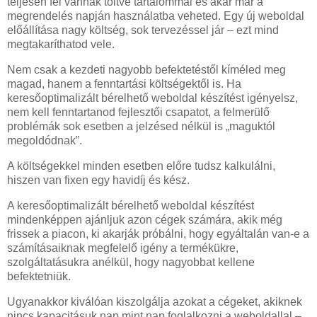
teljesen fel vannak töltve tartalommal és akár már a
megrendelés napján használatba veheted. Egy új weboldal
előállítása nagy költség, sok tervezéssel jár – ezt mind
megtakaríthatod vele.
Nem csak a kezdeti nagyobb befektetéstől kíméled meg
magad, hanem a fenntartási költségektől is. Ha
keresőoptimalizált bérelhető weboldal készítést igényelsz,
nem kell fenntartanod fejlesztői csapatot, a felmerülő
problémák sok esetben a jelzésed nélkül is „maguktól
megoldódnak”.
A költségekkel minden esetben előre tudsz kalkulálni,
hiszen van fixen egy havidíj és kész.
A keresőoptimalizált bérelhető weboldal készítést
mindenképpen ajánljuk azon cégek számára, akik még
frissek a piacon, ki akarják próbálni, hogy egyáltalán van-e a
számításaiknak megfelelő igény a termékükre,
szolgáltatásukra anélkül, hogy nagyobbat kellene
befektetniük.
Ugyanakkor kiválóan kiszolgálja azokat a cégeket, akiknek
nincs kapacitásuk nap mint nap foglalkozni a weboldallal –