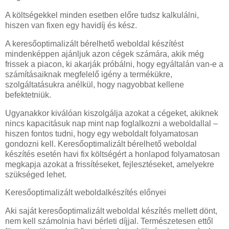
A költségekkel minden esetben előre tudsz kalkulálni,
hiszen van fixen egy havidíj és kész.
A keresőoptimalizált bérelhető weboldal készítést
mindenképpen ajánljuk azon cégek számára, akik még
frissek a piacon, ki akarják próbálni, hogy egyáltalán van-e a
számításaiknak megfelelő igény a termékükre,
szolgáltatásukra anélkül, hogy nagyobbat kellene
befektetniük.
Ugyanakkor kiválóan kiszolgálja azokat a cégeket, akiknek
nincs kapacitásuk nap mint nap foglalkozni a weboldallal –
hiszen fontos tudni, hogy egy weboldalt folyamatosan
gondozni kell. Keresőoptimalizált bérelhető weboldal
készítés esetén havi fix költségért a honlapod folyamatosan
megkapja azokat a frissítéseket, fejlesztéseket, amelyekre
szükséged lehet.
Keresőoptimalizált weboldalkészítés előnyei
Aki saját keresőoptimalizált weboldal készítés mellett dönt,
nem kell számolnia havi bérleti díjjal. Természetesen ettől