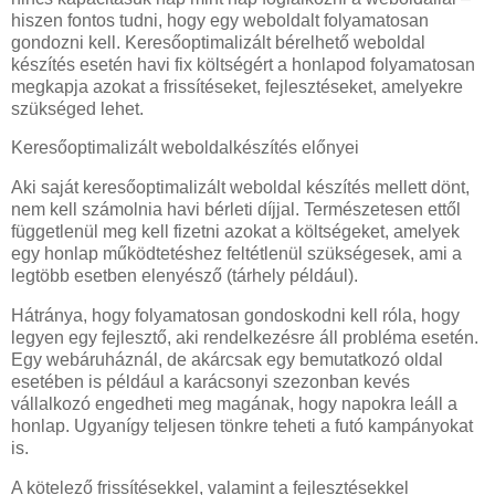
hiszen fontos tudni, hogy egy weboldalt folyamatosan
gondozni kell. Keresőoptimalizált bérelhető weboldal
készítés esetén havi fix költségért a honlapod folyamatosan
megkapja azokat a frissítéseket, fejlesztéseket, amelyekre
szükséged lehet.
Keresőoptimalizált weboldalkészítés előnyei
Aki saját keresőoptimalizált weboldal készítés mellett dönt,
nem kell számolnia havi bérleti díjjal. Természetesen ettől
függetlenül meg kell fizetni azokat a költségeket, amelyek
egy honlap működtetéshez feltétlenül szükségesek, ami a
legtöbb esetben elenyésző (tárhely például).
Hátránya, hogy folyamatosan gondoskodni kell róla, hogy
legyen egy fejlesztő, aki rendelkezésre áll probléma esetén.
Egy webáruháznál, de akárcsak egy bemutatkozó oldal
esetében is például a karácsonyi szezonban kevés
vállalkozó engedheti meg magának, hogy napokra leáll a
honlap. Ugyanígy teljesen tönkre teheti a futó kampányokat
is.
A kötelező frissítésekkel, valamint a fejlesztésekkel