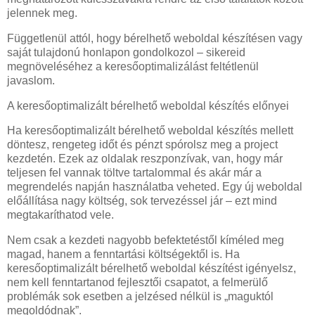
jelennek meg.
Függetlenül attól, hogy bérelhető weboldal készítésen vagy
saját tulajdonú honlapon gondolkozol – sikereid
megnöveléséhez a keresőoptimalizálást feltétlenül
javaslom.
A keresőoptimalizált bérelhető weboldal készítés előnyei
Ha keresőoptimalizált bérelhető weboldal készítés mellett
döntesz, rengeteg időt és pénzt spórolsz meg a project
kezdetén. Ezek az oldalak reszponzívak, van, hogy már
teljesen fel vannak töltve tartalommal és akár már a
megrendelés napján használatba veheted. Egy új weboldal
előállítása nagy költség, sok tervezéssel jár – ezt mind
megtakaríthatod vele.
Nem csak a kezdeti nagyobb befektetéstől kíméled meg
magad, hanem a fenntartási költségektől is. Ha
keresőoptimalizált bérelhető weboldal készítést igényelsz,
nem kell fenntartanod fejlesztői csapatot, a felmerülő
problémák sok esetben a jelzésed nélkül is „maguktól
megoldódnak”.