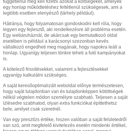
függetlenül meg kell fizetni azokat a költségeket, amelyek
egy honlap működtetéshez feltétlenül szükségesek, ami a
legtöbb esetben elenyésző (tárhely például).
Hátránya, hogy folyamatosan gondoskodni kell róla, hogy
legyen egy fejlesztő, aki rendelkezésre áll probléma esetén.
Egy webáruháznál, de akárcsak egy bemutatkozó oldal
esetében is például a karácsonyi szezonban kevés
vállalkozó engedheti meg magának, hogy napokra leáll a
honlap. Ugyanígy teljesen tönkre teheti a futó kampányokat
is.
A kötelező frissítésekkel, valamint a fejlesztésekkel
ugyanígy kalkulálni szükséges.
A saját keresőoptimalizált weboldal előnye természetesen,
hogy saját tulajdonban van és tulajdonképpen kötöttségek
nélkül végtelen módon személyre szabható. Teljesen a saját
ízlésedre szabhatod, olyan extra funkciókat építtethetsz
bele, amilyet csak szeretnél.
Van egy presztízs értéke, hiszen valóban a saját felületedről
van szó, amit megfelelő kivitelezés esetén mindenki értékel,