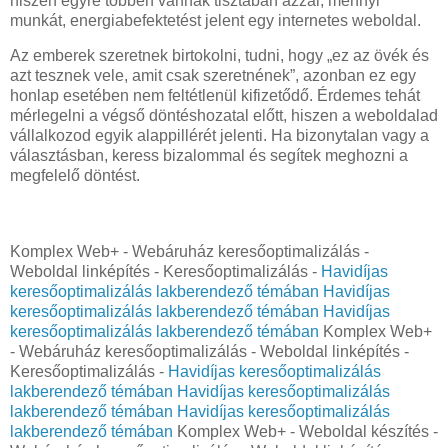
hiszen egyre többen vannak tisztában azzal, mennyi
munkát, energiabefektetést jelent egy internetes weboldal.
Az emberek szeretnek birtokolni, tudni, hogy „ez az övék és
azt tesznek vele, amit csak szeretnének”, azonban ez egy
honlap esetében nem feltétlenül kifizetődő. Érdemes tehát
mérlegelni a végső döntéshozatal előtt, hiszen a weboldalad
vállalkozod egyik alappillérét jelenti. Ha bizonytalan vagy a
választásban, keress bizalommal és segítek meghozni a
megfelelő döntést.
Komplex Web+ - Webáruház keresőoptimalizálás -
Weboldal linképítés - Keresőoptimalizálás -
Havidíjas
keresőoptimalizálás lakberendező témában
Havidíjas
keresőoptimalizálás lakberendező témában
Havidíjas
keresőoptimalizálás lakberendező témában
Komplex Web+
- Webáruház keresőoptimalizálás - Weboldal linképítés -
Keresőoptimalizálás -
Havidíjas keresőoptimalizálás
lakberendező témában
Havidíjas keresőoptimalizálás
lakberendező témában
Havidíjas keresőoptimalizálás
lakberendező témában
Komplex Web+ - Weboldal készítés -