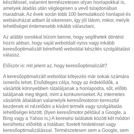
készítéssel, valamint természetesen olyan honlapokkal is,
amelyek átadás után véglegesen a vevő tulajdonában
maradnak. Az évek során több 100 bemutatkozó honlapot és
webáruházat adtam át sikeresen, így jól látom, mikor, melyik
lehetőséget érdemesebb inkább választani.
Az alábbi sorokkal bízom benne, hogy segíthetek döntést
hozni abban, hogy saját weboldalt nyiss vagy inkább
keresőoptimalizált bérelhető weboldal készítés szolgáltatást
válassz.
Először is: mit jelent az, hogy keresőoptimalizált?
A keresőoptimalizált weboldal kifejezés már sokak számára
ismerős lehet. Elsődleges célja, hogy az érdeklődők, a
vásárlók könnyebben rátaláljanak a honlapodra, sőt, előbb
találjanak meg téged, mint a konkurenseket. Az internetes
vásárlók általában valamelyik keresőmotoron keresztül
kezdenek el nézelődni a kívánt termék vagy szolgáltatás
lehetőségei között. (Ilyen keresőmotor például a Google, a
Bing vagy a Yahoo is.) A keresési találatok között két módon
kerülhetsz előrébb a listában: fizetett hirdetéssel vagy
keresőoptimalizálással. Természetesen sem a Google, sem