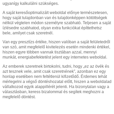
ugyanígy kalkulálni szükséges.
A saját keresőoptimalizált weboldal előnye természetesen,
hogy saját tulajdonban van és tulajdonképpen kötöttségek
nélkül végtelen módon személyre szabható. Teljesen a saját
ízlésedre szabhatod, olyan extra funkciókat építtethetsz
bele, amilyet csak szeretnél.
Van egy presztízs értéke, hiszen valóban a saját felületedről
van szó, amit megfelelő kivitelezés esetén mindenki értékel,
hiszen egyre többen vannak tisztában azzal, mennyi
munkát, energiabefektetést jelent egy internetes weboldal.
Az emberek szeretnek birtokolni, tudni, hogy „ez az övék és
azt tesznek vele, amit csak szeretnének”, azonban ez egy
honlap esetében nem feltétlenül kifizetődő. Érdemes tehát
mérlegelni a végső döntéshozatal előtt, hiszen a weboldalad
vállalkozod egyik alappillérét jelenti. Ha bizonytalan vagy a
választásban, keress bizalommal és segítek meghozni a
megfelelő döntést.