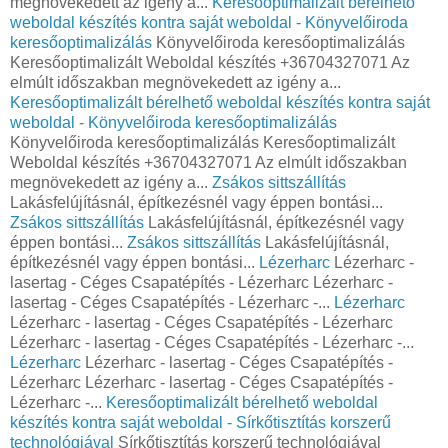
megnövekedett az igény a...
Keresőoptimalizált bérelhető
weboldal készítés kontra saját weboldal - Könyvelőiroda
keresőoptimalizálás
Könyvelőiroda keresőoptimalizálás
Keresőoptimalizált Weboldal készítés +36704327071 Az
elmúlt időszakban megnövekedett az igény a...
Keresőoptimalizált bérelhető weboldal készítés kontra saját
weboldal - Könyvelőiroda keresőoptimalizálás
Könyvelőiroda keresőoptimalizálás Keresőoptimalizált
Weboldal készítés +36704327071 Az elmúlt időszakban
megnövekedett az igény a...
Zsákos sittszállítás
Lakásfelújításnál, építkezésnél vagy éppen bontási...
Zsákos sittszállítás
Lakásfelújításnál, építkezésnél vagy
éppen bontási...
Zsákos sittszállítás
Lakásfelújításnál,
építkezésnél vagy éppen bontási...
Lézerharc
Lézerharc -
lasertag - Céges Csapatépítés - Lézerharc Lézerharc -
lasertag - Céges Csapatépítés - Lézerharc -...
Lézerharc
Lézerharc - lasertag - Céges Csapatépítés - Lézerharc
Lézerharc - lasertag - Céges Csapatépítés - Lézerharc -...
Lézerharc
Lézerharc - lasertag - Céges Csapatépítés -
Lézerharc Lézerharc - lasertag - Céges Csapatépítés -
Lézerharc -...
Keresőoptimalizált bérelhető weboldal
készítés kontra saját weboldal - Sírkőtisztítás korszerű
technológiával
Sírkőtisztítás korszerű technológiával