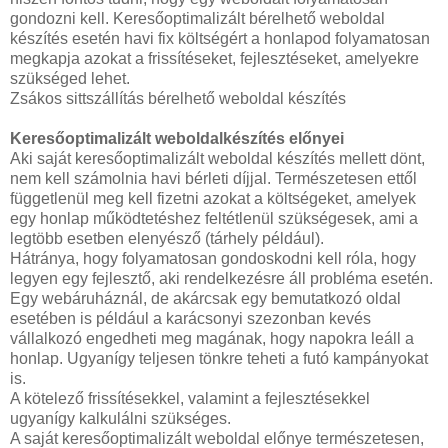
gondozni kell. Keresőoptimalizált bérelhető weboldal
készítés esetén havi fix költségért a honlapod folyamatosan
megkapja azokat a frissítéseket, fejlesztéseket, amelyekre
szükséged lehet.
Zsákos sittszállítás bérelhető weboldal készítés
Keresőoptimalizált weboldalkészítés előnyei
Aki saját keresőoptimalizált weboldal készítés mellett dönt,
nem kell számolnia havi bérleti díjjal. Természetesen ettől
függetlenül meg kell fizetni azokat a költségeket, amelyek
egy honlap működtetéshez feltétlenül szükségesek, ami a
legtöbb esetben elenyésző (tárhely például).
Hátránya, hogy folyamatosan gondoskodni kell róla, hogy
legyen egy fejlesztő, aki rendelkezésre áll probléma esetén.
Egy webáruháznál, de akárcsak egy bemutatkozó oldal
esetében is például a karácsonyi szezonban kevés
vállalkozó engedheti meg magának, hogy napokra leáll a
honlap. Ugyanígy teljesen tönkre teheti a futó kampányokat
is.
A kötelező frissítésekkel, valamint a fejlesztésekkel
ugyanígy kalkulálni szükséges.
A saját keresőoptimalizált weboldal előnye természetesen,