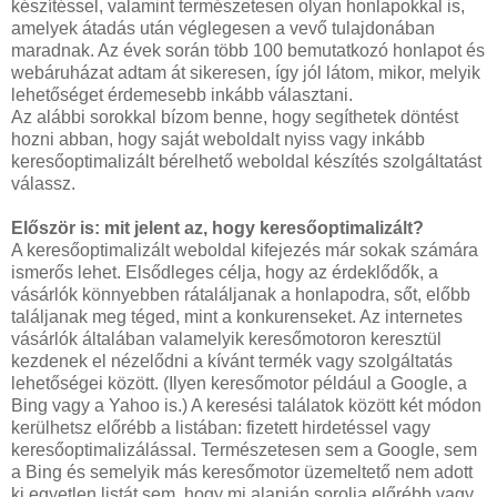
készítéssel, valamint természetesen olyan honlapokkal is,
amelyek átadás után véglegesen a vevő tulajdonában
maradnak. Az évek során több 100 bemutatkozó honlapot és
webáruházat adtam át sikeresen, így jól látom, mikor, melyik
lehetőséget érdemesebb inkább választani.
Az alábbi sorokkal bízom benne, hogy segíthetek döntést
hozni abban, hogy saját weboldalt nyiss vagy inkább
keresőoptimalizált bérelhető weboldal készítés szolgáltatást
válassz.
Először is: mit jelent az, hogy keresőoptimalizált?
A keresőoptimalizált weboldal kifejezés már sokak számára
ismerős lehet. Elsődleges célja, hogy az érdeklődők, a
vásárlók könnyebben rátaláljanak a honlapodra, sőt, előbb
találjanak meg téged, mint a konkurenseket. Az internetes
vásárlók általában valamelyik keresőmotoron keresztül
kezdenek el nézelődni a kívánt termék vagy szolgáltatás
lehetőségei között. (Ilyen keresőmotor például a Google, a
Bing vagy a Yahoo is.) A keresési találatok között két módon
kerülhetsz előrébb a listában: fizetett hirdetéssel vagy
keresőoptimalizálással. Természetesen sem a Google, sem
a Bing és semelyik más keresőmotor üzemeltető nem adott
ki egyetlen listát sem, hogy mi alapján sorolja előrébb vagy