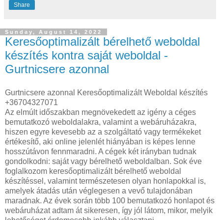
Share
Sunday, August 14, 2022
Keresőoptimalizált bérelhető weboldal
készítés kontra saját weboldal -
Gurtnicsere azonnal
Gurtnicsere azonnal Keresőoptimalizált Weboldal készítés
+36704327071
Az elmúlt időszakban megnövekedett az igény a céges
bemutatkozó weboldalakra, valamint a webáruházakra,
hiszen egyre kevesebb az a szolgáltató vagy termékeket
értékesítő, aki online jelenlét hiányában is képes lenne
hosszútávon fennmaradni. A cégek két irányban tudnak
gondolkodni: saját vagy bérelhető weboldalban. Sok éve
foglalkozom keresőoptimalizált bérelhető weboldal
készítéssel, valamint természetesen olyan honlapokkal is,
amelyek átadás után véglegesen a vevő tulajdonában
maradnak. Az évek során több 100 bemutatkozó honlapot és
webáruházat adtam át sikeresen, így jól látom, mikor, melyik