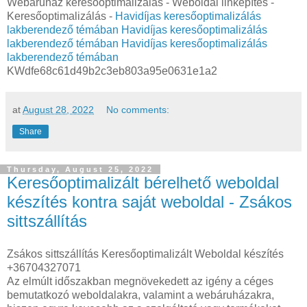
Webáruház keresőoptimalizálás - Weboldal linképítés -
Keresőoptimalizálás -
Havidíjas keresőoptimalizálás
lakberendező témában
Havidíjas keresőoptimalizálás
lakberendező témában
Havidíjas keresőoptimalizálás
lakberendező témában
KWdfe68c61d49b2c3eb803a95e0631e1a2
at
August 28, 2022
No comments:
Share
Thursday, August 25, 2022
Keresőoptimalizált bérelhető weboldal
készítés kontra saját weboldal - Zsákos
sittszállítás
Zsákos sittszállítás Keresőoptimalizált Weboldal készítés
+36704327071
Az elmúlt időszakban megnövekedett az igény a céges
bemutatkozó weboldalakra, valamint a webáruházakra,