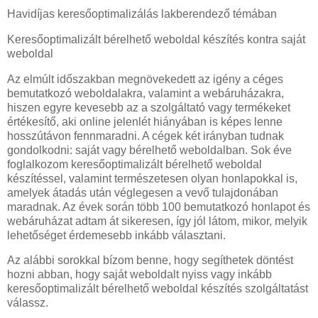
Havidíjas keresőoptimalizálás lakberendező témában
Keresőoptimalizált bérelhető weboldal készítés kontra saját
weboldal
Az elmúlt időszakban megnövekedett az igény a céges
bemutatkozó weboldalakra, valamint a webáruházakra,
hiszen egyre kevesebb az a szolgáltató vagy termékeket
értékesítő, aki online jelenlét hiányában is képes lenne
hosszútávon fennmaradni. A cégek két irányban tudnak
gondolkodni: saját vagy bérelhető weboldalban. Sok éve
foglalkozom keresőoptimalizált bérelhető weboldal
készítéssel, valamint természetesen olyan honlapokkal is,
amelyek átadás után véglegesen a vevő tulajdonában
maradnak. Az évek során több 100 bemutatkozó honlapot és
webáruházat adtam át sikeresen, így jól látom, mikor, melyik
lehetőséget érdemesebb inkább választani.
Az alábbi sorokkal bízom benne, hogy segíthetek döntést
hozni abban, hogy saját weboldalt nyiss vagy inkább
keresőoptimalizált bérelhető weboldal készítés szolgáltatást
válassz.