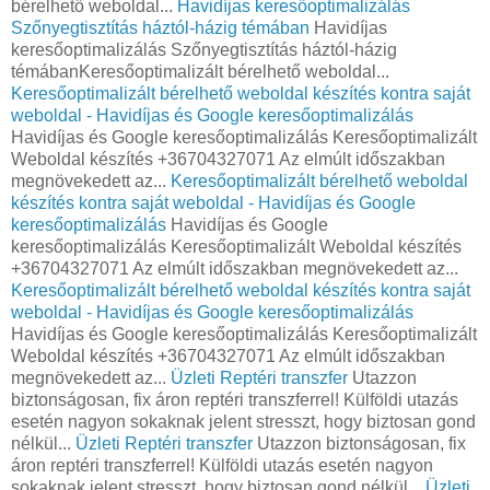
bérelhető weboldal...
Havidíjas keresőoptimalizálás
Szőnyegtisztítás háztól-házig témában
Havidíjas
keresőoptimalizálás Szőnyegtisztítás háztól-házig
témábanKeresőoptimalizált bérelhető weboldal...
Keresőoptimalizált bérelhető weboldal készítés kontra saját
weboldal - Havidíjas és Google keresőoptimalizálás
Havidíjas és Google keresőoptimalizálás Keresőoptimalizált
Weboldal készítés +36704327071 Az elmúlt időszakban
megnövekedett az...
Keresőoptimalizált bérelhető weboldal
készítés kontra saját weboldal - Havidíjas és Google
keresőoptimalizálás
Havidíjas és Google
keresőoptimalizálás Keresőoptimalizált Weboldal készítés
+36704327071 Az elmúlt időszakban megnövekedett az...
Keresőoptimalizált bérelhető weboldal készítés kontra saját
weboldal - Havidíjas és Google keresőoptimalizálás
Havidíjas és Google keresőoptimalizálás Keresőoptimalizált
Weboldal készítés +36704327071 Az elmúlt időszakban
megnövekedett az...
Üzleti Reptéri transzfer
Utazzon
biztonságosan, fix áron reptéri transzferrel! Külföldi utazás
esetén nagyon sokaknak jelent stresszt, hogy biztosan gond
nélkül...
Üzleti Reptéri transzfer
Utazzon biztonságosan, fix
áron reptéri transzferrel! Külföldi utazás esetén nagyon
sokaknak jelent stresszt, hogy biztosan gond nélkül...
Üzleti