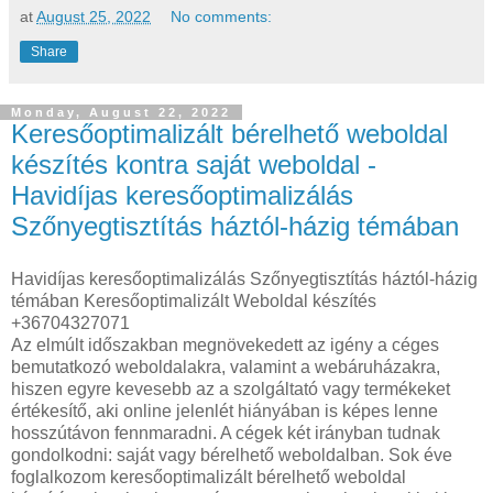
at
August 25, 2022
No comments:
Share
Monday, August 22, 2022
Keresőoptimalizált bérelhető weboldal
készítés kontra saját weboldal -
Havidíjas keresőoptimalizálás
Szőnyegtisztítás háztól-házig témában
Havidíjas keresőoptimalizálás Szőnyegtisztítás háztól-házig
témában Keresőoptimalizált Weboldal készítés
+36704327071
Az elmúlt időszakban megnövekedett az igény a céges
bemutatkozó weboldalakra, valamint a webáruházakra,
hiszen egyre kevesebb az a szolgáltató vagy termékeket
értékesítő, aki online jelenlét hiányában is képes lenne
hosszútávon fennmaradni. A cégek két irányban tudnak
gondolkodni: saját vagy bérelhető weboldalban. Sok éve
foglalkozom keresőoptimalizált bérelhető weboldal