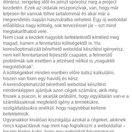
döntesz, rengeteg időt és pénzt spórolsz meg a project
kezdetén. Ezek az oldalak reszponzívak, van, hogy már
teljesen fel vannak töltve tartalommal és akár már a
megrendelés napján használatba veheted. Egy új weboldal
előállítása nagy költség, sok tervezéssel jár – ezt mind
megtakaríthatod vele.
Nem csak a kezdeti nagyobb befektetéstől kíméled meg
magad, hanem a fenntartási költségektől is. Ha
keresőoptimalizált bérelhető weboldal készítést igényelsz,
nem kell fenntartanod fejlesztői csapatot, a felmerülő
problémák sok esetben a jelzésed nélkül is „maguktól
megoldódnak".
A költségekkel minden esetben előre tudsz kalkulálni,
hiszen van fixen egy havidíj és kész.
A keresőoptimalizált bérelhető weboldal készítést
mindenképpen ajánljuk azon cégek számára, akik még
frissek a piacon, ki akarják próbálni, hogy egyáltalán van-e a
számításaiknak megfelelő igény a termékükre,
szolgáltatásukra anélkül, hogy nagyobbat kellene
befektetniük.
Ugyanakkor kiválóan kiszolgálja azokat a cégeket, akiknek
nincs kapacitásuk nap mint nap foglalkozni a weboldallal –
hiszen fontos tudni, hogy egy weboldalt folyamatosan