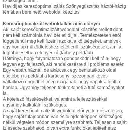
szükséged lehet.
Havidíjas keresőoptimalizálás Szőnyegtisztítás háztól-házig
témában bérelhető weboldal készítés
Keresőoptimalizált weboldalkészítés előnyei
Aki saját keresőoptimalizált weboldal készítés mellett dönt,
nem kell számolnia havi bérleti díjjal. Természetesen ettől
függetlenül meg kell fizetni azokat a költségeket, amelyek
egy honlap működtetéshez feltétlenül szükségesek, ami a
legtöbb esetben elenyésző (tárhely például).
Hátránya, hogy folyamatosan gondoskodni kell róla, hogy
legyen egy fejlesztő, aki rendelkezésre áll probléma esetén.
Egy webáruháznál, de akárcsak egy bemutatkozó oldal
esetében is például a karácsonyi szezonban kevés
vállalkozó engedheti meg magának, hogy napokra leáll a
honlap. Ugyanígy teljesen tönkre teheti a futó kampányokat
is.
A kötelező frissítésekkel, valamint a fejlesztésekkel
ugyanígy kalkulálni szükséges.
A saját keresőoptimalizált weboldal előnye természetesen,
hogy saját tulajdonban van és tulajdonképpen kötöttségek
nélkül végtelen módon személyre szabható. Teljesen a saját
ízlésedre szabhatod, olyan extra funkciókat építtethetsz