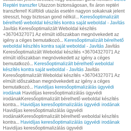
Reptéri transzfer
Utazzon biztonságosan, fix áron reptéri
transzferrel! Külföldi utazás esetén nagyon sokaknak jelent
stresszt, hogy biztosan gond nélkül...
Keresőoptimalizált
bérelhető weboldal készítés kontra saját weboldal - Javítás
Javítás Keresőoptimalizált Weboldal készítés
+36704327071 Az elmúlt időszakban megnövekedett az
igény a céges bemutatkozó...
Keresőoptimalizált bérelhető
weboldal készítés kontra saját weboldal - Javítás
Javítás
Keresőoptimalizált Weboldal készítés +36704327071 Az
elmúlt időszakban megnövekedett az igény a céges
bemutatkozó...
Keresőoptimalizált bérelhető weboldal
készítés kontra saját weboldal - Javítás
Javítás
Keresőoptimalizált Weboldal készítés +36704327071 Az
elmúlt időszakban megnövekedett az igény a céges
bemutatkozó...
Havidíjas keresőoptimalizálás ügyvédi
irodának
Havidíjas keresőoptimalizálás ügyvédi
irodánakKeresőoptimalizált bérelhető weboldal készítés
kontra...
Havidíjas keresőoptimalizálás ügyvédi irodának
Havidíjas keresőoptimalizálás ügyvédi
irodánakKeresőoptimalizált bérelhető weboldal készítés
kontra...
Havidíjas keresőoptimalizálás ügyvédi irodának
Havidíjas keresőoptimalizálás ügyvédi