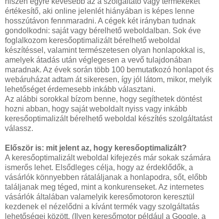
hiszen egyre kevesebb az a szolgáltató vagy termékeket
értékesítő, aki online jelenlét hiányában is képes lenne
hosszútávon fennmaradni. A cégek két irányban tudnak
gondolkodni: saját vagy bérelhető weboldalban. Sok éve
foglalkozom keresőoptimalizált bérelhető weboldal
készítéssel, valamint természetesen olyan honlapokkal is,
amelyek átadás után véglegesen a vevő tulajdonában
maradnak. Az évek során több 100 bemutatkozó honlapot és
webáruházat adtam át sikeresen, így jól látom, mikor, melyik
lehetőséget érdemesebb inkább választani.
Az alábbi sorokkal bízom benne, hogy segíthetek döntést
hozni abban, hogy saját weboldalt nyiss vagy inkább
keresőoptimalizált bérelhető weboldal készítés szolgáltatást
válassz.
Először is: mit jelent az, hogy keresőoptimalizált?
A keresőoptimalizált weboldal kifejezés már sokak számára
ismerős lehet. Elsődleges célja, hogy az érdeklődők, a
vásárlók könnyebben rátaláljanak a honlapodra, sőt, előbb
találjanak meg téged, mint a konkurenseket. Az internetes
vásárlók általában valamelyik keresőmotoron keresztül
kezdenek el nézelődni a kívánt termék vagy szolgáltatás
lehetőségei között. (Ilyen keresőmotor például a Google, a