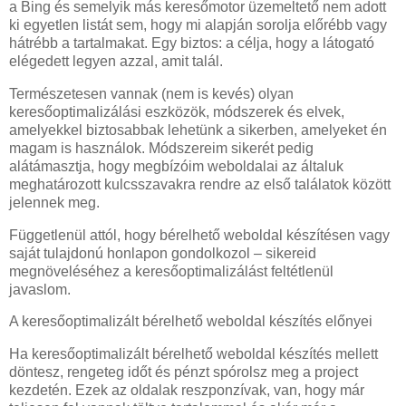
a Bing és semelyik más keresőmotor üzemeltető nem adott
ki egyetlen listát sem, hogy mi alapján sorolja előrébb vagy
hátrébb a tartalmakat. Egy biztos: a célja, hogy a látogató
elégedett legyen azzal, amit talál.
Természetesen vannak (nem is kevés) olyan
keresőoptimalizálási eszközök, módszerek és elvek,
amelyekkel biztosabbak lehetünk a sikerben, amelyeket én
magam is használok. Módszereim sikerét pedig
alátámasztja, hogy megbízóim weboldalai az általuk
meghatározott kulcsszavakra rendre az első találatok között
jelennek meg.
Függetlenül attól, hogy bérelhető weboldal készítésen vagy
saját tulajdonú honlapon gondolkozol – sikereid
megnöveléséhez a keresőoptimalizálást feltétlenül
javaslom.
A keresőoptimalizált bérelhető weboldal készítés előnyei
Ha keresőoptimalizált bérelhető weboldal készítés mellett
döntesz, rengeteg időt és pénzt spórolsz meg a project
kezdetén. Ezek az oldalak reszponzívak, van, hogy már