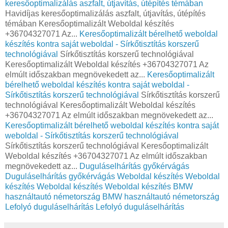
keresőoptimalizálás aszfalt, útjavítás, útépítés témában
Havidíjas keresőoptimalizálás aszfalt, útjavítás, útépítés
témában Keresőoptimalizált Weboldal készítés
+36704327071 Az...
Keresőoptimalizált bérelhető weboldal
készítés kontra saját weboldal - Sírkőtisztítás korszerű
technológiával
Sírkőtisztítás korszerű technológiával
Keresőoptimalizált Weboldal készítés +36704327071 Az
elmúlt időszakban megnövekedett az...
Keresőoptimalizált
bérelhető weboldal készítés kontra saját weboldal -
Sírkőtisztítás korszerű technológiával
Sírkőtisztítás korszerű
technológiával Keresőoptimalizált Weboldal készítés
+36704327071 Az elmúlt időszakban megnövekedett az...
Keresőoptimalizált bérelhető weboldal készítés kontra saját
weboldal - Sírkőtisztítás korszerű technológiával
Sírkőtisztítás korszerű technológiával Keresőoptimalizált
Weboldal készítés +36704327071 Az elmúlt időszakban
megnövekedett az...
Duguláselhárítás győkérvágás
Duguláselhárítás győkérvágás
Weboldal készítés
Weboldal
készítés
Weboldal készítés
Weboldal készítés
BMW
használtautó németország
BMW használtautó németország
Lefolyó duguláselhárítás
Lefolyó duguláselhárítás