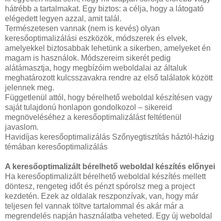
hátrébb a tartalmakat. Egy biztos: a célja, hogy a látogató
elégedett legyen azzal, amit talál.
Természetesen vannak (nem is kevés) olyan
keresőoptimalizálási eszközök, módszerek és elvek,
amelyekkel biztosabbak lehetünk a sikerben, amelyeket én
magam is használok. Módszereim sikerét pedig
alátámasztja, hogy megbízóim weboldalai az általuk
meghatározott kulcsszavakra rendre az első találatok között
jelennek meg.
Függetlenül attól, hogy bérelhető weboldal készítésen vagy
saját tulajdonú honlapon gondolkozol – sikereid
megnöveléséhez a keresőoptimalizálást feltétlenül
javaslom.
Havidíjas keresőoptimalizálás Szőnyegtisztítás háztól-házig
témában keresőoptimalizálás
A keresőoptimalizált bérelhető weboldal készítés előnyei
Ha keresőoptimalizált bérelhető weboldal készítés mellett
döntesz, rengeteg időt és pénzt spórolsz meg a project
kezdetén. Ezek az oldalak reszponzívak, van, hogy már
teljesen fel vannak töltve tartalommal és akár már a
megrendelés napján használatba veheted. Egy új weboldal