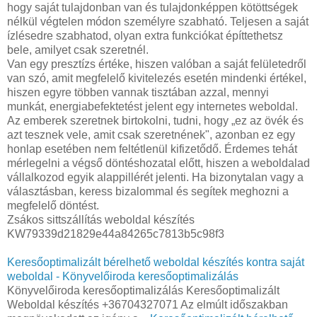
hogy saját tulajdonban van és tulajdonképpen kötöttségek
nélkül végtelen módon személyre szabható. Teljesen a saját
ízlésedre szabhatod, olyan extra funkciókat építtethetsz
bele, amilyet csak szeretnél.
Van egy presztízs értéke, hiszen valóban a saját felületedről
van szó, amit megfelelő kivitelezés esetén mindenki értékel,
hiszen egyre többen vannak tisztában azzal, mennyi
munkát, energiabefektetést jelent egy internetes weboldal.
Az emberek szeretnek birtokolni, tudni, hogy „ez az övék és
azt tesznek vele, amit csak szeretnének", azonban ez egy
honlap esetében nem feltétlenül kifizetődő. Érdemes tehát
mérlegelni a végső döntéshozatal előtt, hiszen a weboldalad
vállalkozod egyik alappillérét jelenti. Ha bizonytalan vagy a
választásban, keress bizalommal és segítek meghozni a
megfelelő döntést.
Zsákos sittszállítás weboldal készítés
KW79339d21829e44a84265c7813b5c98f3
Keresőoptimalizált bérelhető weboldal készítés kontra saját
weboldal - Könyvelőiroda keresőoptimalizálás
Könyvelőiroda keresőoptimalizálás Keresőoptimalizált
Weboldal készítés +36704327071 Az elmúlt időszakban