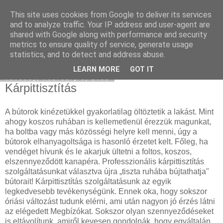
This site uses cookies from Google to deliver its services
Eladó Seat
and to analyze traffic. Your IP address and user-agent are
shared with Google along with performance and security
metrics to ensure quality of service, generate usage
statistics, and to detect and address abuse.
▼
LEARN MORE
GOT IT
Tuesday, February 8, 2022
Kárpittisztítás
A bútorok kinézetükkel gyakorlatilag öltöztetik a lakást. Mint
ahogy koszos ruhában is kellemetlenül érezzük magunkat,
ha boltba vagy más közösségi helyre kell menni, úgy a
bútorok elhanyagoltsága is hasonló érzetet kelt. Főleg, ha
vendéget hívunk és le akarjuk ültetni a foltos, koszos,
elszennyeződött kanapéra. Professzionális kárpittisztítás
szolgáltatásunkat választva újra „tiszta ruhába bújtathatja"
bútorait! Kárpittisztítás szolgáltatásunk az egyik
legkedvesebb tevékenységünk. Ennek oka, hogy sokszor
óriási változást tudunk elérni, ami után nagyon jó érzés látni
az elégedett Megbízókat. Sokszor olyan szennyeződéseket
is eltávolítunk, amiről kevesen gondolnák, hogy egyáltalán