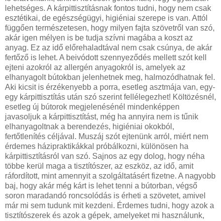
lehetséges. A kárpittisztításnak fontos tudni, hogy nem csak
esztétikai, de egészségügyi, higiéniai szerepe is van. Attól
függően természetesen, hogy milyen fajta szövetről van szó,
akár igen mélyen is be tudja szívni magába a koszt az
anyag. Ez az idő előrehaladtával nem csak csúnya, de akár
fertőző is lehet. A beivódott szennyeződés mellett szót kell
ejteni azokról az allergén anyagokról is, amelyek az
elhanyagolt bútokban jelenhetnek meg, halmozódhatnak fel.
Aki kicsit is érzékenyebb a porra, esetleg asztmája van, egy-
egy kárpittisztítás után szó szerint fellélegezhet! Költözésnél,
esetleg új bútorok megjelenésénél mindenképpen
javasoljuk a kárpittisztítást, még ha annyira nem is tűnik
elhanyagoltnak a berendezés, higiéniai okokból,
fertőtlenítés céljával. Muszáj szót ejtenünk arról, miért nem
érdemes házipraktikákkal próbálkozni, különösen ha
kárpittisztításról van szó. Sajnos az egy dolog, hogy néha
többe kerül maga a tisztítószer, az eszköz, az idő, amit
ráfordított, mint amennyit a szolgáltatásért fizetne. A nagyobb
baj, hogy akár még kárt is lehet tenni a bútorban, végső
soron maradandó roncsolódás is érheti a szövetet, amivel
már mi sem tudunk mit kezdeni. Érdemes tudni, hogy azok a
tisztítószerek és azok a gépek, amelyeket mi használunk,