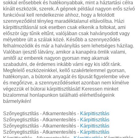
sokkal erősebbek és hatékonyabbak, mint a háztartási célra
kínált eszközök, szerek. A gépnek például nagyon erős szívó
funkcióval kell rendelkeznie ahhoz, hogy a feloldott
szennyeződést tényleg maradéktalanul eltávolítsa. Házi
kárpittisztításnál sok esetben csak elkenik a foltokat, ami
először úgy tűnik eltűnt, valójában csak halványodott vagy
mélyebbre ült a szálak közé. Később a szennyeződés
felhalmozódik és már a halványítás sem lehetséges házilag.
Valóban ijesztő látvány, amikor a kanapéra ömlik valami,
amitől az emberek nagyon gyorsan meg akarnak
szabadulni, de érdemes inkább várni egy kis időt ránk.
Megfelelő eszközeinkkel, kellő szakértelemmel gyorsan,
hatékonyan, a bútorok anyagát és típusát figyelembe véve
és megőrizve, a szennyeződéseket azonban nem kímélve
végezzük el bútorai kárpittisztítását! Keressen minket
bizalommal honlapunkon található elérhetőségeink
bármelyikén!
Szőnyegtisztítás - Atkamentesítés -
Kárpittisztítás
Szőnyegtisztítás - Atkamentesítés -
Kárpittisztítás
Szőnyegtisztítás - Atkamentesítés -
Kárpittisztítás
Szőnyegtisztítás - Atkamentesítés -
Kárpittisztítás