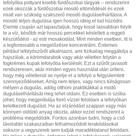
lefolyóba pottyant kisebb fürdőszobai tárgyak – rendszerint
ezek okozzák a fürdőszobai mosdó eltömődését és ezek
miatt van szükség szakszerű mosdó duguláselhárításra. A
mosdó teljes dugulása igen hosszú ideig el tud húzódni.
Eleinte csupán azt tapasztaljuk, hogy kissé lassabban folyik
le a víz, később már hosszú percekkel késlelteti a reggeli
készülődést - az esti mosakodást. Mint minden esetben, itt is
a legfontosabb a megelőzésre koncentrálni. Érdemes
például lefolyószűrőt alkalmazni, ami fizikailag meggátolja a
hajszálak, a körömdarabok vagy akár véletlen folytán a
fogkrémes kupak lefolyóba kerülését. Ezt a szűrőt javasolt
rendszeresen, akár minden egyes használat után üríteni,
hogy még véletlenül se nyelje el a lefolyó a felgyülemlett
szennyeződéseket. Amíg nem teljes, vagy nincs túlságosan
mélyen a dugulás, addig otthoni praktikákkal a modó
duguláselhárítását meg lehet oldani. Ez esetben is szóba
jöhet, hogy megpróbálja forró vízzel feloldani a lefolyóban
keletkezett dugulást. Ha az elzáródást szappan vagy más
könnyen oldódó anyag okozta, akkor ezzel rendszerint a
probléma megoldódik. Fontos azonban tudni, hogy a cső
távolabbi szakaszaiban felhalmozódott lerakódásokat
sokszor a vegyszerek sem tudják maradéktalanul feloldani.