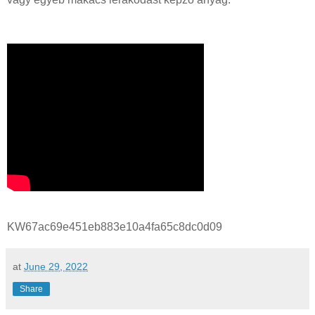
KW67ac69e451eb883e10a4fa65c8dc0d09
at
June 29, 2022
Share