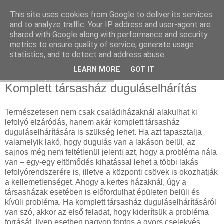
This site uses cookies from Google to deliver its services
Eladó Seat
and to analyze traffic. Your IP address and user-agent are
shared with Google along with performance and security
metrics to ensure quality of service, generate usage
statistics, and to detect and address abuse.
▼
LEARN MORE
GOT IT
Wednesday, June 29, 2022
Komplett társasház duguláselhárítás
Természetesen nem csak családiházaknál alakulhat ki
lefolyó elzáródás, hanem akár komplett társasház
duguláselhárítására is szükség lehet. Ha azt tapasztalja
valamelyik lakó, hogy dugulás van a lakáson belül, az
sajnos még nem feltétlenül jelenti azt, hogy a probléma nála
van – egy-egy eltömődés kihatással lehet a többi lakás
lefolyórendszerére is, illetve a központi csövek is okozhatják
a kellemetlenséget. Ahogy a kertes házaknál, úgy a
társasházak esetében is előfordulhat épületen belüli és
kívüli probléma. Ha komplett társasház duguláselhárításáról
van szó, akkor az első feladat, hogy kiderítsük a probléma
forrását. Ilyen esetben nagyon fontos a gyors cselekvés,