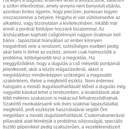
Ha teljes a dugulás, érdemes lehet a lefolyócsonk, valamint
a szifon ellenőrzése, amely annyira nem bonyolult eljárás,
azonban fontos ügyelni, hogy precízen, pontosan legyen
visszaszerelve a helyére. Hogyha el van vízkövesedve az
alkatrész, vagy bizonytalan a kivitelezésben, inkább már
ennél a pontnál forduljon hozzánk bizalommal. Az
áruházakban kapható csőgörénnyel nagyon óvatosan kell
bánni - tapasztalat hiányában az ember könnyen
megsértheti vele a rendszert, szélsőséges esetben pedig
akár bele is törhet az eszköz, amivel csak halmozódik a
probléma, költségesebb lesz a megoldás. Ha
meggyőződése, hogy a dugulás a cső mélyebb pontjainál
jelentkezett, akár a közös elágazásoknál, akkor a
megoldáshoz mindenképpen szükséges a magasabb
szakértelem, illetve a megfelelő eszköz. Nem érdemes
halogatni a mosdó duguláselhárítását! Idővel a dugulás még
nagyobb károkat tehet a rendszerben, a lerakódások akár
több méteres szakaszon is makacsul felhalmozódhatnak.
Szakértő munkatársaink sok éves szakmai tapasztalattal,
megfelelő, profi eszközök használatával segítik Önt
megoldani a mosdó duguláselhárítását. Csatornakamerával
pillanatok alatt felmérjük a probléma súlyosságát, speciális
tisztító gépeinkkel pedig szakszerűen, a vezetékrendszert