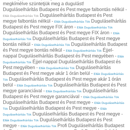
megkímélve szüntetjük meg a dugulást!
Duguláselhárítás Budapest és Pest megye falbontás nélkül -
Duguláselhárítás Budapest és Pest
Ellák Duguláselhárítás Tök
megye falbontás nélkül -
Duguláselhárítás
Ellák Duguláselhárítás Tök
Budapest és Pest megye FIX áron -
Ellák Duguláselhárítás Tök
Duguláselhárítás Budapest és Pest megye FIX áron -
Ellák
Duguláselhárítás Budapest és Pest megye
Duguláselhárítás Tök
bontás nélkül -
Duguláselhárítás Budapest
Ellák Duguláselhárítás Tök
és Pest megye bontás nélkül -
Éjjel-
Ellák Duguláselhárítás Tök
nappal Duguláselhárítás Budapest és Pest megyében -
Ellák
Éjjel-nappal Duguláselhárítás Budapest és
Duguláselhárítás Tök
Pest megyében -
Duguláselhárítás
Ellák Duguláselhárítás Tök
Budapest és Pest megye akár 1 órán belül -
Ellák Duguláselhárítás
Duguláselhárítás Budapest és Pest megye akár 1 órán
Tök
belül -
Duguláselhárítás Budapest és Pest
Ellák Duguláselhárítás Tök
megye garanciával -
Duguláselhárítás
Ellák Duguláselhárítás Tök
Budapest és Pest megye garanciával -
Ellák Duguláselhárítás Tök
Duguláselhárítás Budapest és Pest megye -
Ellák Duguláselhárítás
Duguláselhárítás Budapest és Pest megye -
Tök
Ellák
Duguláselhárítás Budapest és Pest megye -
Duguláselhárítás Tök
Duguláselhárítás Budapest és Pest
Ellák Duguláselhárítás Tök
megye -
Profi Duguláselhárítás Budapest
Ellák Duguláselhárítás Tök