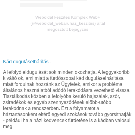
Weboldal készítés Komplex Web+
(@weboldal_webaruhaz_keszites) által
megosztott bejegyzés
Kád duguláselhárítás
-
A lefolyó eldugulását sok minden okozhatja. A leggyakoribb
kiváltó ok, ami miatt a fürdőszobai kád duguláselhárítása
miatt fordulnak hozzánk az Ügyfelek, amikor a probléma
általános használatból adódó lerakódásra vezethető vissza.
Tisztálkodás közben a lefolyóba kerülő hajszálak, szőr,
zsiradékok és egyéb szennyeződések előbb-utóbb
lerakódnak a rendszerben. Ezt a folyamatot a
háztartásonként eltérő egyedi szokások tovább gyorsíthatják
- például ha a házi kedvencek fürdetése is a kádban valósul
meg.