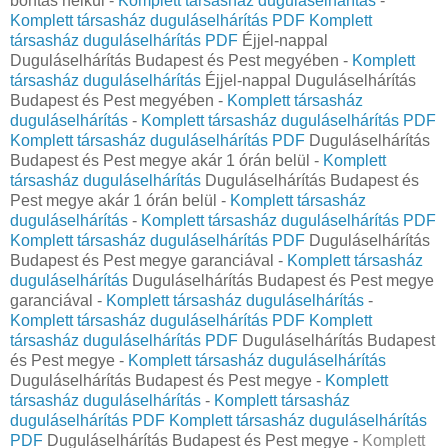
bontás nélkül -
Komplett társasház duguláselhárítás
-
Komplett társasház duguláselhárítás PDF
Komplett
társasház duguláselhárítás PDF
Éjjel-nappal
Duguláselhárítás Budapest és Pest megyében -
Komplett
társasház duguláselhárítás
Éjjel-nappal Duguláselhárítás
Budapest és Pest megyében -
Komplett társasház
duguláselhárítás
-
Komplett társasház duguláselhárítás PDF
Komplett társasház duguláselhárítás PDF
Duguláselhárítás
Budapest és Pest megye akár 1 órán belül -
Komplett
társasház duguláselhárítás
Duguláselhárítás Budapest és
Pest megye akár 1 órán belül -
Komplett társasház
duguláselhárítás
-
Komplett társasház duguláselhárítás PDF
Komplett társasház duguláselhárítás PDF
Duguláselhárítás
Budapest és Pest megye garanciával -
Komplett társasház
duguláselhárítás
Duguláselhárítás Budapest és Pest megye
garanciával -
Komplett társasház duguláselhárítás
-
Komplett társasház duguláselhárítás PDF
Komplett
társasház duguláselhárítás PDF
Duguláselhárítás Budapest
és Pest megye -
Komplett társasház duguláselhárítás
Duguláselhárítás Budapest és Pest megye -
Komplett
társasház duguláselhárítás
-
Komplett társasház
duguláselhárítás PDF
Komplett társasház duguláselhárítás
PDF
Duguláselhárítás Budapest és Pest megye -
Komplett