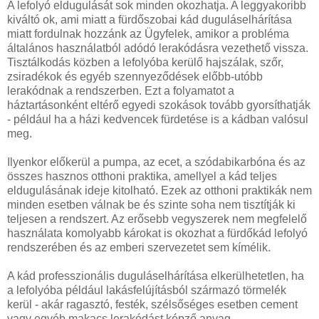
A lefolyó eldugulását sok minden okozhatja. A leggyakoribb
kiváltó ok, ami miatt a fürdőszobai kád duguláselhárítása
miatt fordulnak hozzánk az Ügyfelek, amikor a probléma
általános használatból adódó lerakódásra vezethető vissza.
Tisztálkodás közben a lefolyóba kerülő hajszálak, szőr,
zsiradékok és egyéb szennyeződések előbb-utóbb
lerakódnak a rendszerben. Ezt a folyamatot a
háztartásonként eltérő egyedi szokások tovább gyorsíthatják
- például ha a házi kedvencek fürdetése is a kádban valósul
meg.
Ilyenkor előkerül a pumpa, az ecet, a szódabikarbóna és az
összes hasznos otthoni praktika, amellyel a kád teljes
eldugulásának ideje kitolható. Ezek az otthoni praktikák nem
minden esetben válnak be és szinte soha nem tisztítják ki
teljesen a rendszert. Az erősebb vegyszerek nem megfelelő
használata komolyabb károkat is okozhat a fürdőkád lefolyó
rendszerében és az emberi szervezetet sem kímélik.
A kád professzionális duguláselhárítása elkerülhetetlen, ha
a lefolyóba például lakásfelújításból származó törmelék
kerül - akár ragasztó, festék, szélsőséges esetben cement
vagy egyéb makacs lerakódást képző anyag.