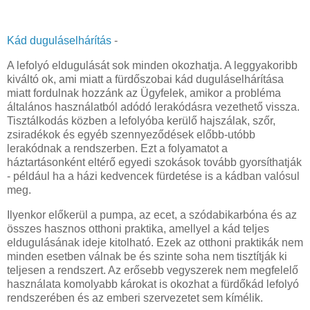
Kád duguláselhárítás
-
A lefolyó eldugulását sok minden okozhatja. A leggyakoribb
kiváltó ok, ami miatt a fürdőszobai kád duguláselhárítása
miatt fordulnak hozzánk az Ügyfelek, amikor a probléma
általános használatból adódó lerakódásra vezethető vissza.
Tisztálkodás közben a lefolyóba kerülő hajszálak, szőr,
zsiradékok és egyéb szennyeződések előbb-utóbb
lerakódnak a rendszerben. Ezt a folyamatot a
háztartásonként eltérő egyedi szokások tovább gyorsíthatják
- például ha a házi kedvencek fürdetése is a kádban valósul
meg.
Ilyenkor előkerül a pumpa, az ecet, a szódabikarbóna és az
összes hasznos otthoni praktika, amellyel a kád teljes
eldugulásának ideje kitolható. Ezek az otthoni praktikák nem
minden esetben válnak be és szinte soha nem tisztítják ki
teljesen a rendszert. Az erősebb vegyszerek nem megfelelő
használata komolyabb károkat is okozhat a fürdőkád lefolyó
rendszerében és az emberi szervezetet sem kímélik.