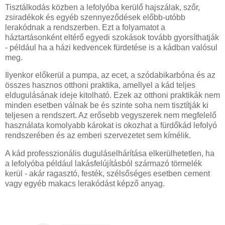
Tisztálkodás közben a lefolyóba kerülő hajszálak, szőr,
zsiradékok és egyéb szennyeződések előbb-utóbb
lerakódnak a rendszerben. Ezt a folyamatot a
háztartásonként eltérő egyedi szokások tovább gyorsíthatják
- például ha a házi kedvencek fürdetése is a kádban valósul
meg.
Ilyenkor előkerül a pumpa, az ecet, a szódabikarbóna és az
összes hasznos otthoni praktika, amellyel a kád teljes
eldugulásának ideje kitolható. Ezek az otthoni praktikák nem
minden esetben válnak be és szinte soha nem tisztítják ki
teljesen a rendszert. Az erősebb vegyszerek nem megfelelő
használata komolyabb károkat is okozhat a fürdőkád lefolyó
rendszerében és az emberi szervezetet sem kímélik.
A kád professzionális duguláselhárítása elkerülhetetlen, ha
a lefolyóba például lakásfelújításból származó törmelék
kerül - akár ragasztó, festék, szélsőséges esetben cement
vagy egyéb makacs lerakódást képző anyag.