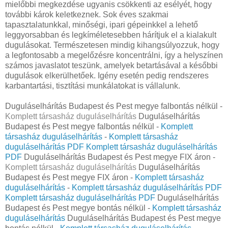
mielőbbi megkezdése ugyanis csökkenti az esélyét, hogy
további károk keletkeznek. Sok éves szakmai
tapasztalatunkkal, minőségi, ipari gépeinkkel a lehető
leggyorsabban és legkíméletesebben hárítjuk el a kialakult
dugulásokat. Természetesen mindig kihangsúlyozzuk, hogy
a legfontosabb a megelőzésre koncentrálni, így a helyszínen
számos javaslatot teszünk, amelyek betartásával a későbbi
dugulások elkerülhetőek. Igény esetén pedig rendszeres
karbantartási, tisztítási munkálatokat is vállalunk.
Duguláselhárítás Budapest és Pest megye falbontás nélkül -
Komplett társasház duguláselhárítás
Duguláselhárítás
Budapest és Pest megye falbontás nélkül -
Komplett
társasház duguláselhárítás
-
Komplett társasház
duguláselhárítás PDF
Komplett társasház duguláselhárítás
PDF
Duguláselhárítás Budapest és Pest megye FIX áron -
Komplett társasház duguláselhárítás
Duguláselhárítás
Budapest és Pest megye FIX áron -
Komplett társasház
duguláselhárítás
-
Komplett társasház duguláselhárítás PDF
Komplett társasház duguláselhárítás PDF
Duguláselhárítás
Budapest és Pest megye bontás nélkül -
Komplett társasház
duguláselhárítás
Duguláselhárítás Budapest és Pest megye