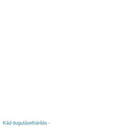
Kád duguláselhárítás
-