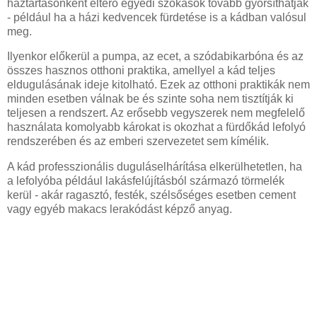
háztartásonként eltérő egyedi szokások tovább gyorsíthatják
- például ha a házi kedvencek fürdetése is a kádban valósul
meg.
Ilyenkor előkerül a pumpa, az ecet, a szódabikarbóna és az
összes hasznos otthoni praktika, amellyel a kád teljes
eldugulásának ideje kitolható. Ezek az otthoni praktikák nem
minden esetben válnak be és szinte soha nem tisztítják ki
teljesen a rendszert. Az erősebb vegyszerek nem megfelelő
használata komolyabb károkat is okozhat a fürdőkád lefolyó
rendszerében és az emberi szervezetet sem kímélik.
A kád professzionális duguláselhárítása elkerülhetetlen, ha
a lefolyóba például lakásfelújításból származó törmelék
kerül - akár ragasztó, festék, szélsőséges esetben cement
vagy egyéb makacs lerakódást képző anyag.