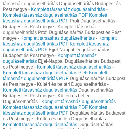
társasház duguláselhárítás
Duguláselhárítás Budapest és
Pest megye -
Komplett társasház duguláselhárítás
-
Komplett társasház duguláselhárítás PDF
Komplett
társasház duguláselhárítás PDF
Profi Duguláselhárítás
Budapest és Pest megye -
Komplett társasház
duguláselhárítás
Profi Duguláselhárítás Budapest és Pest
megye -
Komplett társasház duguláselhárítás
-
Komplett
társasház duguláselhárítás PDF
Komplett társasház
duguláselhárítás PDF
Éjjel-Nappal Duguláselhárítás
Budapest és Pest megye -
Komplett társasház
duguláselhárítás
Éjjel-Nappal Duguláselhárítás Budapest
és Pest megye -
Komplett társasház duguláselhárítás
-
Komplett társasház duguláselhárítás PDF
Komplett
társasház duguláselhárítás PDF
Duguláselhárítás Budapest
és Pest megye - Kültéri és beltéri Duguláselhárítás -
Komplett társasház duguláselhárítás
Duguláselhárítás
Budapest és Pest megye - Kültéri és beltéri
Duguláselhárítás -
Komplett társasház duguláselhárítás
-
Komplett társasház duguláselhárítás PDF
Komplett
társasház duguláselhárítás PDF
Duguláselhárítás Budapest
és Pest megye - Kültéri és beltéri Duguláselhárítás -
Komplett társasház duguláselhárítás
Duguláselhárítás