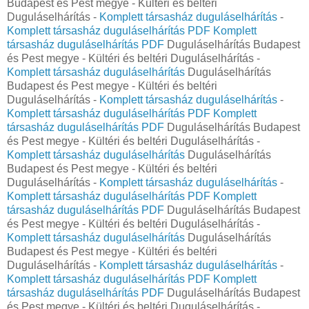
Budapest és Pest megye - Kültéri és beltéri
Duguláselhárítás -
Komplett társasház duguláselhárítás
-
Komplett társasház duguláselhárítás PDF
Komplett
társasház duguláselhárítás PDF
Duguláselhárítás Budapest
és Pest megye - Kültéri és beltéri Duguláselhárítás -
Komplett társasház duguláselhárítás
Duguláselhárítás
Budapest és Pest megye - Kültéri és beltéri
Duguláselhárítás -
Komplett társasház duguláselhárítás
-
Komplett társasház duguláselhárítás PDF
Komplett
társasház duguláselhárítás PDF
Duguláselhárítás Budapest
és Pest megye - Kültéri és beltéri Duguláselhárítás -
Komplett társasház duguláselhárítás
Duguláselhárítás
Budapest és Pest megye - Kültéri és beltéri
Duguláselhárítás -
Komplett társasház duguláselhárítás
-
Komplett társasház duguláselhárítás PDF
Komplett
társasház duguláselhárítás PDF
Duguláselhárítás Budapest
és Pest megye - Kültéri és beltéri Duguláselhárítás -
Komplett társasház duguláselhárítás
Duguláselhárítás
Budapest és Pest megye - Kültéri és beltéri
Duguláselhárítás -
Komplett társasház duguláselhárítás
-
Komplett társasház duguláselhárítás PDF
Komplett
társasház duguláselhárítás PDF
Duguláselhárítás Budapest
és Pest megye - Kültéri és beltéri Duguláselhárítás -