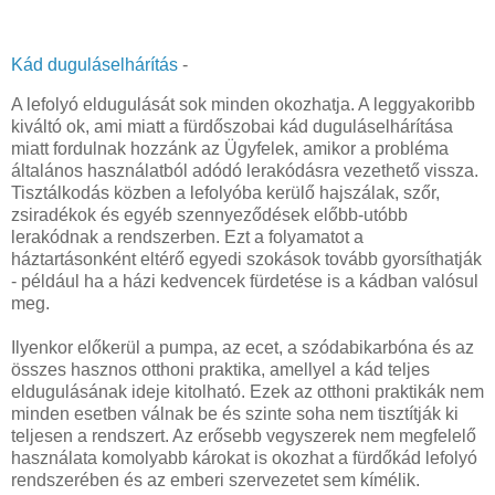
Kád duguláselhárítás
-
A lefolyó eldugulását sok minden okozhatja. A leggyakoribb
kiváltó ok, ami miatt a fürdőszobai kád duguláselhárítása
miatt fordulnak hozzánk az Ügyfelek, amikor a probléma
általános használatból adódó lerakódásra vezethető vissza.
Tisztálkodás közben a lefolyóba kerülő hajszálak, szőr,
zsiradékok és egyéb szennyeződések előbb-utóbb
lerakódnak a rendszerben. Ezt a folyamatot a
háztartásonként eltérő egyedi szokások tovább gyorsíthatják
- például ha a házi kedvencek fürdetése is a kádban valósul
meg.
Ilyenkor előkerül a pumpa, az ecet, a szódabikarbóna és az
összes hasznos otthoni praktika, amellyel a kád teljes
eldugulásának ideje kitolható. Ezek az otthoni praktikák nem
minden esetben válnak be és szinte soha nem tisztítják ki
teljesen a rendszert. Az erősebb vegyszerek nem megfelelő
használata komolyabb károkat is okozhat a fürdőkád lefolyó
rendszerében és az emberi szervezetet sem kímélik.