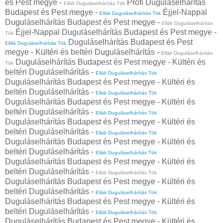
és Pest megye -
Profi Duguláselhárítás
Ellák Duguláselhárítás Tök
Budapest és Pest megye -
Éjjel-Nappal
Ellák Duguláselhárítás Tök
Duguláselhárítás Budapest és Pest megye -
Ellák Duguláselhárítás
Éjjel-Nappal Duguláselhárítás Budapest és Pest megye -
Tök
Duguláselhárítás Budapest és Pest
Ellák Duguláselhárítás Tök
megye - Kültéri és beltéri Duguláselhárítás -
Ellák Duguláselhárítás
Duguláselhárítás Budapest és Pest megye - Kültéri és
Tök
beltéri Duguláselhárítás -
Ellák Duguláselhárítás Tök
Duguláselhárítás Budapest és Pest megye - Kültéri és
beltéri Duguláselhárítás -
Ellák Duguláselhárítás Tök
Duguláselhárítás Budapest és Pest megye - Kültéri és
beltéri Duguláselhárítás -
Ellák Duguláselhárítás Tök
Duguláselhárítás Budapest és Pest megye - Kültéri és
beltéri Duguláselhárítás -
Ellák Duguláselhárítás Tök
Duguláselhárítás Budapest és Pest megye - Kültéri és
beltéri Duguláselhárítás -
Ellák Duguláselhárítás Tök
Duguláselhárítás Budapest és Pest megye - Kültéri és
beltéri Duguláselhárítás -
Ellák Duguláselhárítás Tök
Duguláselhárítás Budapest és Pest megye - Kültéri és
beltéri Duguláselhárítás -
Ellák Duguláselhárítás Tök
Duguláselhárítás Budapest és Pest megye - Kültéri és
beltéri Duguláselhárítás -
Ellák Duguláselhárítás Tök
Duguláselhárítás Budapest és Pest megye - Kültéri és