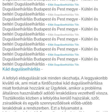
beltéri Duguláselhárítás -
Ellák Duguláselhárítás Tök
Duguláselhárítás Budapest és Pest megye - Kültéri és
beltéri Duguláselhárítás -
Ellák Duguláselhárítás Tök
Duguláselhárítás Budapest és Pest megye - Kültéri és
beltéri Duguláselhárítás -
Ellák Duguláselhárítás Tök
Duguláselhárítás Budapest és Pest megye - Kültéri és
beltéri Duguláselhárítás -
Ellák Duguláselhárítás Tök
Duguláselhárítás Budapest és Pest megye - Kültéri és
beltéri Duguláselhárítás -
Ellák Duguláselhárítás Tök
Duguláselhárítás Budapest és Pest megye - Kültéri és
beltéri Duguláselhárítás -
Ellák Duguláselhárítás Tök
Duguláselhárítás Budapest és Pest megye - Kültéri és
beltéri Duguláselhárítás -
Ellák Duguláselhárítás Tök
Kád duguláselhárítás
-
A lefolyó eldugulását sok minden okozhatja. A leggyakoribb
kiváltó ok, ami miatt a fürdőszobai kád duguláselhárítása
miatt fordulnak hozzánk az Ügyfelek, amikor a probléma
általános használatból adódó lerakódásra vezethető vissza.
Tisztálkodás közben a lefolyóba kerülő hajszálak, szőr,
zsiradékok és egyéb szennyeződések előbb-utóbb
lerakódnak a rendszerben. Ezt a folyamatot a