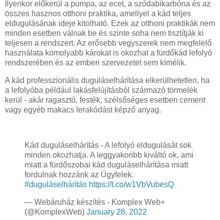
Ilyenkor előkerül a pumpa, az ecet, a szódabikarbóna és az
összes hasznos otthoni praktika, amellyel a kád teljes
eldugulásának ideje kitolható. Ezek az otthoni praktikák nem
minden esetben válnak be és szinte soha nem tisztítják ki
teljesen a rendszert. Az erősebb vegyszerek nem megfelelő
használata komolyabb károkat is okozhat a fürdőkád lefolyó
rendszerében és az emberi szervezetet sem kímélik.
A kád professzionális duguláselhárítása elkerülhetetlen, ha
a lefolyóba például lakásfelújításból származó törmelék
kerül - akár ragasztó, festék, szélsőséges esetben cement
vagy egyéb makacs lerakódást képző anyag.
Kád duguláselhárítás - A lefolyó eldugulását sok
minden okozhatja. A leggyakoribb kiváltó ok, ami
miatt a fürdőszobai kád duguláselhárítása miatt
fordulnak hozzánk az Ügyfelek.
#duguláselhárítás
https://t.co/w1VbVubesQ
— Webáruház készítés - Komplex Web+
(@KomplexWeb)
January 28, 2022