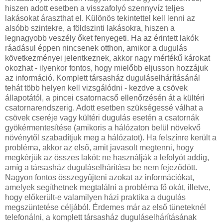
hiszen adott esetben a visszafolyó szennyvíz teljes
lakásokat áraszthat el. Különös tekintettel kell lenni az
alsóbb szintekre, a földszinti lakásokra, hiszen a
legnagyobb veszély őket fenyegeti. Ha az érintett lakók
ráadásul éppen nincsenek otthon, amikor a dugulás
következményei jelentkeznek, akkor nagy mértékű károkat
okozhat - ilyenkor fontos, hogy mielőbb eljusson hozzájuk
az információ. Komplett társasház duguláselhárításánál
tehát több helyen kell vizsgálódni - kezdve a csövek
állapotától, a pincei csatornacső ellenőrzésén át a kültéri
csatornarendszerig. Adott esetben szükségessé válhat a
csövek cseréje vagy kültéri dugulás esetén a csatornák
gyökérmentesítése (amikoris a hálózaton belül növekvő
növénytől szabadítjuk meg a hálózatot). Ha felszínre került a
probléma, akkor az első, amit javasolt megtenni, hogy
megkérjük az összes lakót: ne használják a lefolyót addig,
amíg a társasház duguláselhárítása be nem fejeződött.
Nagyon fontos összegyűjteni azokat az információkat,
amelyek segíthetnek megtalálni a probléma fő okát, illetve,
hogy előkerült-e valamilyen házi praktika a dugulás
megszüntetése céljából. Érdemes már az első tüneteknél
telefonálni, a komplett társasház duguláselhárításának