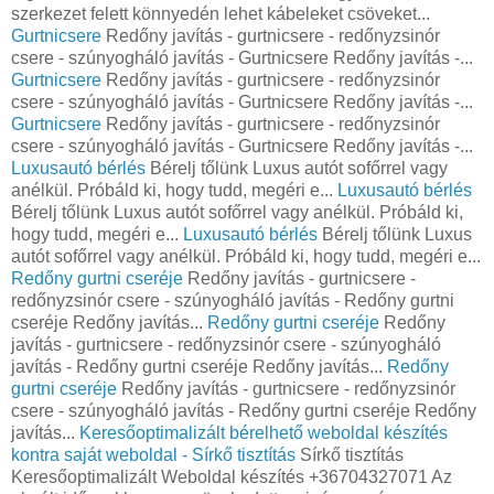
szerkezet felett könnyedén lehet kábeleket csöveket...
Gurtnicsere
Redőny javítás - gurtnicsere - redőnyzsinór
csere - szúnyogháló javítás - Gurtnicsere Redőny javítás -...
Gurtnicsere
Redőny javítás - gurtnicsere - redőnyzsinór
csere - szúnyogháló javítás - Gurtnicsere Redőny javítás -...
Gurtnicsere
Redőny javítás - gurtnicsere - redőnyzsinór
csere - szúnyogháló javítás - Gurtnicsere Redőny javítás -...
Luxusautó bérlés
Bérelj tőlünk Luxus autót sofőrrel vagy
anélkül. Próbáld ki, hogy tudd, megéri e...
Luxusautó bérlés
Bérelj tőlünk Luxus autót sofőrrel vagy anélkül. Próbáld ki,
hogy tudd, megéri e...
Luxusautó bérlés
Bérelj tőlünk Luxus
autót sofőrrel vagy anélkül. Próbáld ki, hogy tudd, megéri e...
Redőny gurtni cseréje
Redőny javítás - gurtnicsere -
redőnyzsinór csere - szúnyogháló javítás - Redőny gurtni
cseréje Redőny javítás...
Redőny gurtni cseréje
Redőny
javítás - gurtnicsere - redőnyzsinór csere - szúnyogháló
javítás - Redőny gurtni cseréje Redőny javítás...
Redőny
gurtni cseréje
Redőny javítás - gurtnicsere - redőnyzsinór
csere - szúnyogháló javítás - Redőny gurtni cseréje Redőny
javítás...
Keresőoptimalizált bérelhető weboldal készítés
kontra saját weboldal - Sírkő tisztítás
Sírkő tisztítás
Keresőoptimalizált Weboldal készítés +36704327071 Az