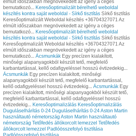
elmúlt időszakban megnövekedett az igény a céges
bemutatkozó...
Keresőoptimalizált bérelhető weboldal
készítés kontra saját weboldal - Sírkő tisztítás
Sírkő tisztítás
Keresőoptimalizált Weboldal készítés +36704327071 Az
elmúlt időszakban megnövekedett az igény a céges
bemutatkozó...
Keresőoptimalizált bérelhető weboldal
készítés kontra saját weboldal - Sírkő tisztítás
Sírkő tisztítás
Keresőoptimalizált Weboldal készítés +36704327071 Az
elmúlt időszakban megnövekedett az igény a céges
bemutatkozó...
Ácsmunkák
Egy precízen kialakított,
minőségi alapanyagokból készült tető, megfelelő
karbantartással, kellő odafigyeléssel hosszú évtizedekig...
Ácsmunkák
Egy precízen kialakított, minőségi
alapanyagokból készült tető, megfelelő karbantartással,
kellő odafigyeléssel hosszú évtizedekig...
Ácsmunkák
Egy
precízen kialakított, minőségi alapanyagokból készült tető,
megfelelő karbantartással, kellő odafigyeléssel hosszú
évtizedekig...
Keresőoptimalizálás
Keresőoptimalizálás
Duguláselhárítás 0-24
Duguláselhárítás 0-24
Aston Martin
használtautó németország
Aston Martin használtautó
németország
Tetőfedés állókorcolt lemezzel
Tetőfedés
állókorcolt lemezzel
Padlóösszefolyó tisztítása
Padlóösszefolyó tisztítása