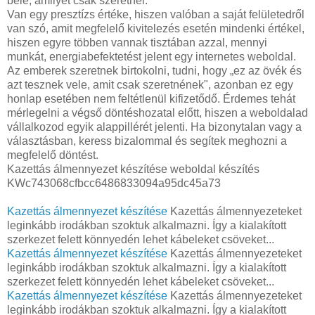
bele, amilyet csak szeretnél.
Van egy presztízs értéke, hiszen valóban a saját felületedről
van szó, amit megfelelő kivitelezés esetén mindenki értékel,
hiszen egyre többen vannak tisztában azzal, mennyi
munkát, energiabefektetést jelent egy internetes weboldal.
Az emberek szeretnek birtokolni, tudni, hogy „ez az övék és
azt tesznek vele, amit csak szeretnének", azonban ez egy
honlap esetében nem feltétlenül kifizetődő. Érdemes tehát
mérlegelni a végső döntéshozatal előtt, hiszen a weboldalad
vállalkozod egyik alappillérét jelenti. Ha bizonytalan vagy a
választásban, keress bizalommal és segítek meghozni a
megfelelő döntést.
Kazettás álmennyezet készítése weboldal készítés
KWc743068cfbcc6486833094a95dc45a73
Kazettás álmennyezet készítése
Kazettás álmennyezeteket
leginkább irodákban szoktuk alkalmazni. Így a kialakított
szerkezet felett könnyedén lehet kábeleket csöveket...
Kazettás álmennyezet készítése
Kazettás álmennyezeteket
leginkább irodákban szoktuk alkalmazni. Így a kialakított
szerkezet felett könnyedén lehet kábeleket csöveket...
Kazettás álmennyezet készítése
Kazettás álmennyezeteket
leginkább irodákban szoktuk alkalmazni. Így a kialakított