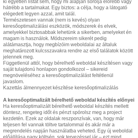
ki egyetlen listát sem, hogy mi alapján sorolja előrébb vagy
hátrébb a tartalmakat. Egy biztos: a célja, hogy a látogató
elégedett legyen azzal, amit talál.
Természetesen vannak (nem is kevés) olyan
keresőoptimalizálási eszközök, módszerek és elvek,
amelyekkel biztosabbak lehetünk a sikerben, amelyeket én
magam is használok. Módszereim sikerét pedig
alátámasztja, hogy megbízóim weboldalai az általuk
meghatározott kulcsszavakra rendre az első találatok között
jelennek meg.
Függetlenül attól, hogy bérelhető weboldal készítésen vagy
saját tulajdonú honlapon gondolkozol – sikereid
megnöveléséhez a keresőoptimalizálást feltétlenül
javaslom.
Kazettás álmennyezet készítése keresőoptimalizálás
A keresőoptimalizált bérelhető weboldal készítés előnyei
Ha keresőoptimalizált bérelhető weboldal készítés mellett
döntesz, rengeteg időt és pénzt spórolsz meg a project
kezdetén. Ezek az oldalak reszponzívak, van, hogy már
teljesen fel vannak töltve tartalommal és akár már a
megrendelés napján használatba veheted. Egy új weboldal
előállítása nagy költség, sok tervezéssel jár – ezt mind