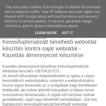
This site uses cookies from Google to deliver its services
Eladó Seat
and to analyze traffic. Your IP address and user-agent are
shared with Google along with performance and security
metrics to ensure quality of service, generate usage
statistics, and to detect and address abuse.
▼
LEARN MORE
GOT IT
Sunday, July 31, 2022
Keresőoptimalizált bérelhető weboldal
készítés kontra saját weboldal -
Kazettás álmennyezet készítése
Kazettás álmennyezet készítése Keresőoptimalizált
Weboldal készítés +36704327071
Az elmúlt időszakban megnövekedett az igény a céges
bemutatkozó weboldalakra, valamint a webáruházakra,
hiszen egyre kevesebb az a szolgáltató vagy termékeket
értékesítő, aki online jelenlét hiányában is képes lenne
hosszútávon fennmaradni. A cégek két irányban tudnak
gondolkodni: saját vagy bérelhető weboldalban. Sok éve
foglalkozom keresőoptimalizált bérelhető weboldal