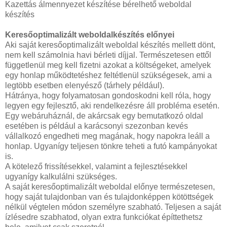
Kazettás álmennyezet készítése bérelhető weboldal
készítés
Keresőoptimalizált weboldalkészítés előnyei
Aki saját keresőoptimalizált weboldal készítés mellett dönt,
nem kell számolnia havi bérleti díjjal. Természetesen ettől
függetlenül meg kell fizetni azokat a költségeket, amelyek
egy honlap működtetéshez feltétlenül szükségesek, ami a
legtöbb esetben elenyésző (tárhely például).
Hátránya, hogy folyamatosan gondoskodni kell róla, hogy
legyen egy fejlesztő, aki rendelkezésre áll probléma esetén.
Egy webáruháznál, de akárcsak egy bemutatkozó oldal
esetében is például a karácsonyi szezonban kevés
vállalkozó engedheti meg magának, hogy napokra leáll a
honlap. Ugyanígy teljesen tönkre teheti a futó kampányokat
is.
A kötelező frissítésekkel, valamint a fejlesztésekkel
ugyanígy kalkulálni szükséges.
A saját keresőoptimalizált weboldal előnye természetesen,
hogy saját tulajdonban van és tulajdonképpen kötöttségek
nélkül végtelen módon személyre szabható. Teljesen a saját
ízlésedre szabhatod, olyan extra funkciókat építtethetsz