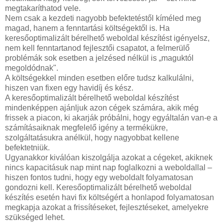
megtakaríthatod vele.
Nem csak a kezdeti nagyobb befektetéstől kíméled meg
magad, hanem a fenntartási költségektől is. Ha
keresőoptimalizált bérelhető weboldal készítést igényelsz,
nem kell fenntartanod fejlesztői csapatot, a felmerülő
problémák sok esetben a jelzésed nélkül is „maguktól
megoldódnak".
A költségekkel minden esetben előre tudsz kalkulálni,
hiszen van fixen egy havidíj és kész.
A keresőoptimalizált bérelhető weboldal készítést
mindenképpen ajánljuk azon cégek számára, akik még
frissek a piacon, ki akarják próbálni, hogy egyáltalán van-e a
számításaiknak megfelelő igény a termékükre,
szolgáltatásukra anélkül, hogy nagyobbat kellene
befektetniük.
Ugyanakkor kiválóan kiszolgálja azokat a cégeket, akiknek
nincs kapacitásuk nap mint nap foglalkozni a weboldallal –
hiszen fontos tudni, hogy egy weboldalt folyamatosan
gondozni kell. Keresőoptimalizált bérelhető weboldal
készítés esetén havi fix költségért a honlapod folyamatosan
megkapja azokat a frissítéseket, fejlesztéseket, amelyekre
szükséged lehet.