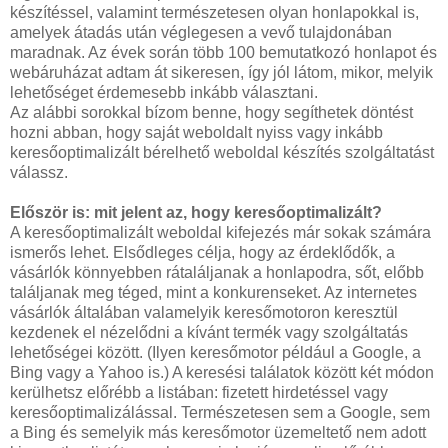
készítéssel, valamint természetesen olyan honlapokkal is,
amelyek átadás után véglegesen a vevő tulajdonában
maradnak. Az évek során több 100 bemutatkozó honlapot és
webáruházat adtam át sikeresen, így jól látom, mikor, melyik
lehetőséget érdemesebb inkább választani.
Az alábbi sorokkal bízom benne, hogy segíthetek döntést
hozni abban, hogy saját weboldalt nyiss vagy inkább
keresőoptimalizált bérelhető weboldal készítés szolgáltatást
válassz.
Először is: mit jelent az, hogy keresőoptimalizált?
A keresőoptimalizált weboldal kifejezés már sokak számára
ismerős lehet. Elsődleges célja, hogy az érdeklődők, a
vásárlók könnyebben rátaláljanak a honlapodra, sőt, előbb
találjanak meg téged, mint a konkurenseket. Az internetes
vásárlók általában valamelyik keresőmotoron keresztül
kezdenek el nézelődni a kívánt termék vagy szolgáltatás
lehetőségei között. (Ilyen keresőmotor például a Google, a
Bing vagy a Yahoo is.) A keresési találatok között két módon
kerülhetsz előrébb a listában: fizetett hirdetéssel vagy
keresőoptimalizálással. Természetesen sem a Google, sem
a Bing és semelyik más keresőmotor üzemeltető nem adott