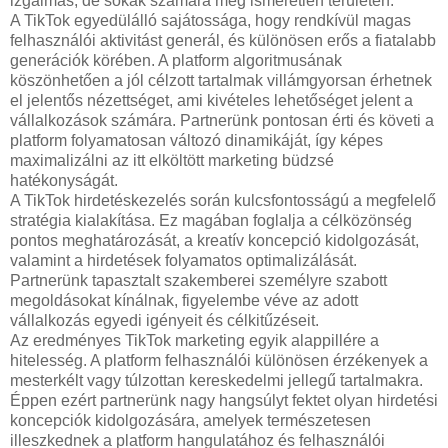
izgalmas, de sokak számára még ismeretlen területen.
A TikTok egyedülálló sajátossága, hogy rendkívül magas
felhasználói aktivitást generál, és különösen erős a fiatalabb
generációk körében. A platform algoritmusának
köszönhetően a jól célzott tartalmak villámgyorsan érhetnek
el jelentős nézettséget, ami kivételes lehetőséget jelent a
vállalkozások számára. Partnerünk pontosan érti és követi a
platform folyamatosan változó dinamikáját, így képes
maximalizálni az itt elköltött marketing büdzsé
hatékonyságát.
A TikTok hirdetéskezelés során kulcsfontosságú a megfelelő
stratégia kialakítása. Ez magában foglalja a célközönség
pontos meghatározását, a kreatív koncepció kidolgozását,
valamint a hirdetések folyamatos optimalizálását.
Partnerünk tapasztalt szakemberei személyre szabott
megoldásokat kínálnak, figyelembe véve az adott
vállalkozás egyedi igényeit és célkitűzéseit.
Az eredményes TikTok marketing egyik alappillére a
hitelesség. A platform felhasználói különösen érzékenyek a
mesterkélt vagy túlzottan kereskedelmi jellegű tartalmakra.
Éppen ezért partnerünk nagy hangsúlyt fektet olyan hirdetési
koncepciók kidolgozására, amelyek természetesen
illeszkednek a platform hangulatához és felhasználói