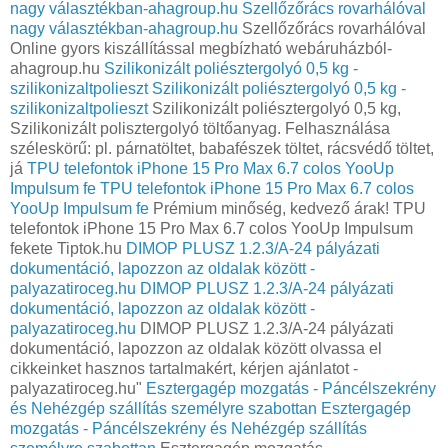
nagy választékban-ahagroup.hu
Szellőzőrács rovarhálóval
nagy választékban-ahagroup.hu
Szellőzőrács rovarhálóval
Online gyors kiszállítással megbízható webáruházból-
ahagroup.hu
Szilikonizált poliésztergolyó 0,5 kg -
szilikonizaltpolieszt
Szilikonizált poliésztergolyó 0,5 kg -
szilikonizaltpolieszt
Szilikonizált poliésztergolyó 0,5 kg,
Szilikonizált polisztergolyó töltőanyag. Felhasználása
széleskörű: pl. párnatöltet, babafészek töltet, rácsvédő töltet,
já
TPU telefontok iPhone 15 Pro Max 6.7 colos YooUp
Impulsum fe
TPU telefontok iPhone 15 Pro Max 6.7 colos
YooUp Impulsum fe
Prémium minőség, kedvező árak! TPU
telefontok iPhone 15 Pro Max 6.7 colos YooUp Impulsum
fekete Tiptok.hu
DIMOP PLUSZ 1.2.3/A-24 pályázati
dokumentáció, lapozzon az oldalak között -
palyazatiroceg.hu
DIMOP PLUSZ 1.2.3/A-24 pályázati
dokumentáció, lapozzon az oldalak között -
palyazatiroceg.hu
DIMOP PLUSZ 1.2.3/A-24 pályázati
dokumentáció, lapozzon az oldalak között olvassa el
cikkeinket hasznos tartalmakért, kérjen ajánlatot -
palyazatiroceg.hu"
Esztergagép mozgatás - Páncélszekrény
és Nehézgép szállítás személyre szabottan
Esztergagép
mozgatás - Páncélszekrény és Nehézgép szállítás