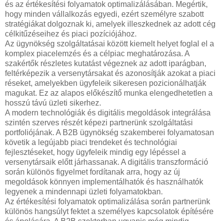
és az értékesítési folyamatok optimalizálásában. Megértik,
hogy minden vállalkozás egyedi, ezért személyre szabott
stratégiákat dolgoznak ki, amelyek illeszkednek az adott cég
célkitűzéseihez és piaci pozíciójához.
Az ügynökség szolgáltatásai között kiemelt helyet foglal el a
komplex piacelemzés és a célpiac meghatározása. A
szakértők részletes kutatást végeznek az adott iparágban,
feltérképezik a versenytársakat és azonosítják azokat a piaci
réseket, amelyekben ügyfeleik sikeresen pozicionálhatják
magukat. Ez az alapos előkészítő munka elengedhetetlen a
hosszú távú üzleti sikerhez.
A modern technológiák és digitális megoldások integrálása
szintén szerves részét képezi partnerünk szolgáltatási
portfoliójának. A B2B ügynökség szakemberei folyamatosan
követik a legújabb piaci trendeket és technológiai
fejlesztéseket, hogy ügyfeleik mindig egy lépéssel a
versenytársaik előtt járhassanak. A digitális transzformáció
során különös figyelmet fordítanak arra, hogy az új
megoldások könnyen implementálhatók és használhatók
legyenek a mindennapi üzleti folyamatokban.
Az értékesítési folyamatok optimalizálása során partnerünk
különös hangsúlyt fektet a személyes kapcsolatok építésére