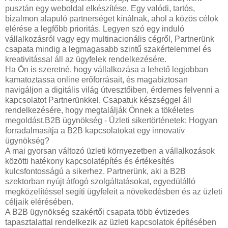
pusztán egy weboldal elkészítése. Egy valódi, tartós,
bizalmon alapuló partnerséget kínálnak, ahol a közös célok
elérése a legfőbb prioritás. Legyen szó egy induló
vállalkozásról vagy egy multinacionális cégről, Partnerünk
csapata mindig a legmagasabb szintű szakértelemmel és
kreativitással áll az ügyfelek rendelkezésére.
Ha Ön is szeretné, hogy vállalkozása a lehető legjobban
kamatoztassa online erőforrásait, és magabiztosan
navigáljon a digitális világ útvesztőiben, érdemes felvenni a
kapcsolatot Partnerünkkel. Csapatuk készséggel áll
rendelkezésére, hogy megtalálják Önnek a tökéletes
megoldást.B2B ügynökség - Üzleti sikertörténetek: Hogyan
forradalmasítja a B2B kapcsolatokat egy innovatív
ügynökség?
A mai gyorsan változó üzleti környezetben a vállalkozások
közötti hatékony kapcsolatépítés és értékesítés
kulcsfontosságú a sikerhez. Partnerünk, aki a B2B
szektorban nyújt átfogó szolgáltatásokat, egyedülálló
megközelítéssel segíti ügyfeleit a növekedésben és az üzleti
céljaik elérésében.
A B2B ügynökség szakértői csapata több évtizedes
tapasztalattal rendelkezik az üzleti kapcsolatok építésében