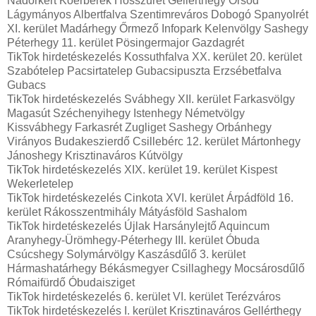
Nádorkert Kőérberek Hosszúrét Gellérthegy Örsöd
Lágymányos Albertfalva Szentimreváros Dobogó Spanyolrét
XI. kerület Madárhegy Őrmező Infopark Kelenvölgy Sashegy
Péterhegy 11. kerület Pösingermajor Gazdagrét
TikTok hirdetéskezelés Kossuthfalva XX. kerület 20. kerület
Szabótelep Pacsirtatelep Gubacsipuszta Erzsébetfalva
Gubacs
TikTok hirdetéskezelés Svábhegy XII. kerület Farkasvölgy
Magasút Széchenyihegy Istenhegy Németvölgy
Kissvábhegy Farkasrét Zugliget Sashegy Orbánhegy
Virányos Budakeszierdő Csillebérc 12. kerület Mártonhegy
Jánoshegy Krisztinaváros Kútvölgy
TikTok hirdetéskezelés XIX. kerület 19. kerület Kispest
Wekerletelep
TikTok hirdetéskezelés Cinkota XVI. kerület Árpádföld 16.
kerület Rákosszentmihály Mátyásföld Sashalom
TikTok hirdetéskezelés Újlak Harsánylejtő Aquincum
Aranyhegy-Ürömhegy-Péterhegy III. kerület Óbuda
Csúcshegy Solymárvölgy Kaszásdűlő 3. kerület
Hármashatárhegy Békásmegyer Csillaghegy Mocsárosdűlő
Rómaifürdő Óbudaisziget
TikTok hirdetéskezelés 6. kerület VI. kerület Terézváros
TikTok hirdetéskezelés I. kerület Krisztinaváros Gellérthegy