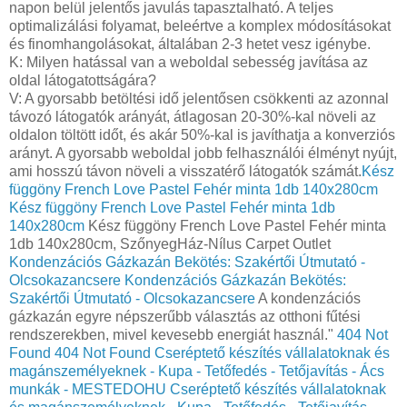
napon belül jelentős javulás tapasztalható. A teljes
optimalizálási folyamat, beleértve a komplex módosításokat
és finomhangolásokat, általában 2-3 hetet vesz igénybe.
K: Milyen hatással van a weboldal sebesség javítása az
oldal látogatottságára?
V: A gyorsabb betöltési idő jelentősen csökkenti az azonnal
távozó látogatók arányát, átlagosan 20-30%-kal növeli az
oldalon töltött időt, és akár 50%-kal is javíthatja a konverziós
arányt. A gyorsabb weboldal jobb felhasználói élményt nyújt,
ami hosszú távon növeli a visszatérő látogatók számát.
Kész
függöny French Love Pastel Fehér minta 1db 140x280cm
Kész függöny French Love Pastel Fehér minta 1db
140x280cm
Kész függöny French Love Pastel Fehér minta
1db 140x280cm, SzőnyegHáz-Nílus Carpet Outlet
Kondenzációs Gázkazán Bekötés: Szakértői Útmutató -
Olcsokazancsere
Kondenzációs Gázkazán Bekötés:
Szakértői Útmutató - Olcsokazancsere
A kondenzációs
gázkazán egyre népszerűbb választás az otthoni fűtési
rendszerekben, mivel kevesebb energiát használ."
404 Not
Found
404 Not Found
Cseréptető készítés vállalatoknak és
magánszemélyeknek - Kupa - Tetőfedés - Tetőjavítás - Ács
munkák - MESTEDOHU
Cseréptető készítés vállalatoknak