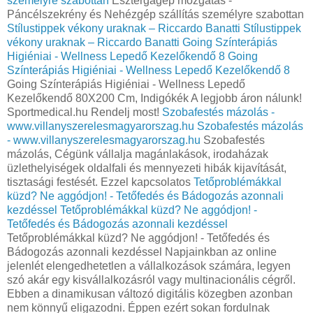
személyre szabottan
Esztergagép mozgatás -
Páncélszekrény és Nehézgép szállítás személyre szabottan
Stílustippek vékony uraknak – Riccardo Banatti
Stílustippek
vékony uraknak – Riccardo Banatti
Going Színterápiás
Higiéniai - Wellness Lepedő Kezelőkendő 8
Going
Színterápiás Higiéniai - Wellness Lepedő Kezelőkendő 8
Going Színterápiás Higiéniai - Wellness Lepedő
Kezelőkendő 80X200 Cm, Indigókék A legjobb áron nálunk!
Sportmedical.hu Rendelj most!
Szobafestés mázolás -
www.villanyszerelesmagyarorszag.hu
Szobafestés mázolás
- www.villanyszerelesmagyarorszag.hu
Szobafestés
mázolás, Cégünk vállalja magánlakások, irodaházak
üzlethelyiségek oldalfali és mennyezeti hibák kijavítását,
tisztasági festését. Ezzel kapcsolatos
Tetőproblémákkal
küzd? Ne aggódjon! - Tetőfedés és Bádogozás azonnali
kezdéssel
Tetőproblémákkal küzd? Ne aggódjon! -
Tetőfedés és Bádogozás azonnali kezdéssel
Tetőproblémákkal küzd? Ne aggódjon! - Tetőfedés és
Bádogozás azonnali kezdéssel Napjainkban az online
jelenlét elengedhetetlen a vállalkozások számára, legyen
szó akár egy kisvállalkozásról vagy multinacionális cégről.
Ebben a dinamikusan változó digitális közegben azonban
nem könnyű eligazodni. Éppen ezért sokan fordulnak