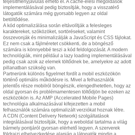
teljesítményjavulás érhető el. A cache-elési megoldások
implementálásával pedig biztosítják, hogy a visszatérő
látogatók számára még gyorsabb legyen az oldal
betöltődése.
A kód optimalizálása során eltávolítják a felesleges
karaktereket, szóközöket, sortöréseket, valamint
összevonják és minimalizálják a JavaScript és CSS fájlokat.
Ez nem csak a fájlméretet csökkenti, de a böngésző
számára is könnyebbé teszi a kód feldolgozását. A modern
technológiák, mint például a lazy loading implementálásával
pedig csak azok az elemek töltődnek be, amelyekre az adott
pillanatban szükség van.
Partnerünk különös figyelmet fordít a mobil eszközökön
történő optimális működésre is. Mivel a felhasználók
jelentős része mobilról böngészik, elengedhetetlen, hogy az
oldal gyorsan és problémamentesen töltődjön be ezeken az
eszközökön is. Az AMP (Accelerated Mobile Pages)
technológia alkalmazásával kifejezetten a mobil
felhasználók számára optimalizált verziókat hoznak létre.
A CDN (Content Delivery Network) szolgáltatások
integrálásával biztosítják, hogy a weboldal tartalma a világ
bármely pontjáról gyorsan elérhető legyen. A szerverek
földrajzi elhelyezkedése alapján a látogatók mindig a