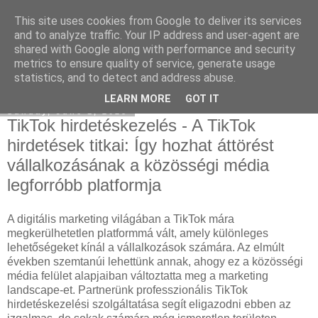
This site uses cookies from Google to deliver its services
Eladó Seat
and to analyze traffic. Your IP address and user-agent are
shared with Google along with performance and security
metrics to ensure quality of service, generate usage
statistics, and to detect and address abuse.
▼
LEARN MORE
GOT IT
Sunday, June 1, 2025
TikTok hirdetéskezelés - A TikTok
hirdetések titkai: Így hozhat áttörést
vállalkozásának a közösségi média
legforróbb platformja
A digitális marketing világában a TikTok mára
megkerülhetetlen platformmá vált, amely különleges
lehetőségeket kínál a vállalkozások számára. Az elmúlt
években szemtanúi lehettünk annak, ahogy ez a közösségi
média felület alapjaiban változtatta meg a marketing
landscape-et. Partnerünk professzionális TikTok
hirdetéskezelési szolgáltatása segít eligazodni ebben az