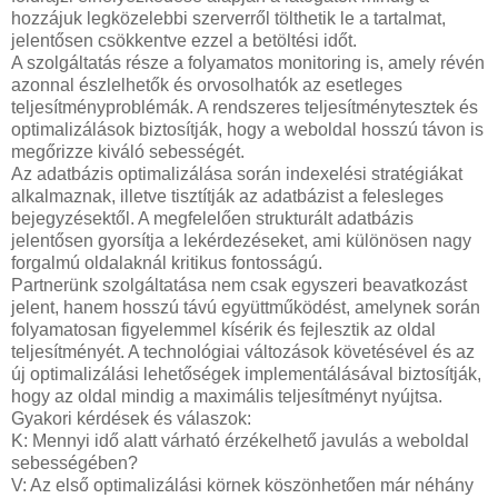
hozzájuk legközelebbi szerverről tölthetik le a tartalmat,
jelentősen csökkentve ezzel a betöltési időt.
A szolgáltatás része a folyamatos monitoring is, amely révén
azonnal észlelhetők és orvosolhatók az esetleges
teljesítményproblémák. A rendszeres teljesítménytesztek és
optimalizálások biztosítják, hogy a weboldal hosszú távon is
megőrizze kiváló sebességét.
Az adatbázis optimalizálása során indexelési stratégiákat
alkalmaznak, illetve tisztítják az adatbázist a felesleges
bejegyzésektől. A megfelelően strukturált adatbázis
jelentősen gyorsítja a lekérdezéseket, ami különösen nagy
forgalmú oldalaknál kritikus fontosságú.
Partnerünk szolgáltatása nem csak egyszeri beavatkozást
jelent, hanem hosszú távú együttműködést, amelynek során
folyamatosan figyelemmel kísérik és fejlesztik az oldal
teljesítményét. A technológiai változások követésével és az
új optimalizálási lehetőségek implementálásával biztosítják,
hogy az oldal mindig a maximális teljesítményt nyújtsa.
Gyakori kérdések és válaszok:
K: Mennyi idő alatt várható érzékelhető javulás a weboldal
sebességében?
V: Az első optimalizálási körnek köszönhetően már néhány