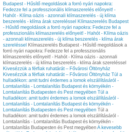
Budapest - Hűsítő megoldások a forró nyári napokra:
Fedezze fel a professzionális klímaszerelés előnyeit! -
Hahót - Klíma oázis - azonnali klímaszerelés - új klíma
beszerelés - klíma árak szereléssel
Klímaszerelés Budapest
- Hűsítő megoldások a forró nyári napokra: Fedezze fel a
professzionális klímaszerelés előnyeit! - Hahót - Klíma oázis
- azonnali klímaszerelés - új klíma beszerelés - klíma árak
szereléssel
Klímaszerelés Budapest - Hűsítő megoldások a
forró nyári napokra: Fedezze fel a professzionális
klímaszerelés előnyeit! - Hahót - Klíma oázis - azonnali
klímaszerelés - új klíma beszerelés - klíma árak szereléssel
Kivesézzük a férfiak ruhatárát – Fővárosi Öltönyház
Kivesézzük a férfiak ruhatárát – Fővárosi Öltönyház
Túl a
hulladékon: amit tudni érdemes a lomok elszállításáról -
Lomtalanítás - Lomtalanítás Budapest és környékén -
Lomtalanítás Budapesten és Pest megyében
Túl a
hulladékon: amit tudni érdemes a lomok elszállításáról -
Lomtalanítás - Lomtalanítás Budapest és környékén -
Lomtalanítás Budapesten és Pest megyében
Túl a
hulladékon: amit tudni érdemes a lomok elszállításáról -
Lomtalanítás - Lomtalanítás Budapest és környékén -
Lomtalanítás Budapesten és Pest megyében
A kevesebb