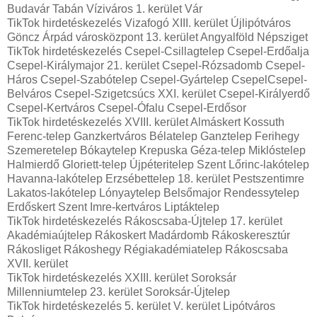
Budavár Tabán Víziváros 1. kerület Vár
TikTok hirdetéskezelés Vizafogó XIII. kerület Újlipótváros
Göncz Árpád városközpont 13. kerület Angyalföld Népsziget
TikTok hirdetéskezelés Csepel-Csillagtelep Csepel-Erdőalja
Csepel-Királymajor 21. kerület Csepel-Rózsadomb Csepel-
Háros Csepel-Szabótelep Csepel-Gyártelep CsepelCsepel-
Belváros Csepel-Szigetcsúcs XXI. kerület Csepel-Királyerdő
Csepel-Kertváros Csepel-Ófalu Csepel-Erdősor
TikTok hirdetéskezelés XVIII. kerület Almáskert Kossuth
Ferenc-telep Ganzkertváros Bélatelep Ganztelep Ferihegy
Szemeretelep Bókaytelep Krepuska Géza-telep Miklóstelep
Halmierdő Gloriett-telep Újpéteritelep Szent Lőrinc-lakótelep
Havanna-lakótelep Erzsébettelep 18. kerület Pestszentimre
Lakatos-lakótelep Lónyaytelep Belsőmajor Rendessytelep
Erdőskert Szent Imre-kertváros Liptáktelep
TikTok hirdetéskezelés Rákoscsaba-Újtelep 17. kerület
Akadémiaújtelep Rákoskert Madárdomb Rákoskeresztúr
Rákosliget Rákoshegy Régiakadémiatelep Rákoscsaba
XVII. kerület
TikTok hirdetéskezelés XXIII. kerület Soroksár
Millenniumtelep 23. kerület Soroksár-Újtelep
TikTok hirdetéskezelés 5. kerület V. kerület Lipótváros