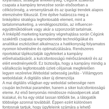
folyamatos, stratégiai tevékenység. Cégünk szakértői
csapata a kampány tervezése során elsősorban a
célközönség, a versenytársak és az iparági trendek alapos
elemzésére fókuszál. Erre építve határozza meg a
linképítési stratégia legfontosabb elemeit, mint a
tartalommarketing, a vendégposztolás, az influencer-
együttműködések vagy akár a szponzorált tartalmak.
A linképítő marketing kampány végrehajtása során Cégünk
szakértői csapata a legmodernebb technológiákat és
analitikai eszközöket alkalmazza a hatékonyság folyamatos
nyomon követésére és optimalizálására. Rendszeres
riportokkal tájékoztatják ügyfeleiket a kampány
előrehaladásáról, a kulcsfontosságú mérőszámokról és az
elért eredményekről. Ez biztosítja, hogy a kampány mindig a
vállalkozás legfontosabb üzleti céljainak megfelelően
legyen vezérelve.Weboldal sebesség javítás - Villámgyors
weboldalak: A digitális siker új dimenziója
A mai digitális világban egy weboldal sebessége nem
csupán technikai paraméter, hanem a siker kulcsfontosságú
eleme. Az első benyomás mindössze másodpercek alatt
kialakul, és ha egy oldal lassan töltődik be, a látogatók
többsége azonnal továbbáll. Éppen ezért különösen
fontosnak tartjuk, hogy ügyfeleink számára a lehető