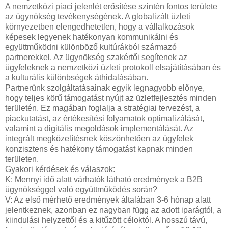
A nemzetközi piaci jelenlét erősítése szintén fontos területe
az ügynökség tevékenységének. A globalizált üzleti
környezetben elengedhetetlen, hogy a vállalkozások
képesek legyenek hatékonyan kommunikálni és
együttműködni különböző kultúrákból származó
partnerekkel. Az ügynökség szakértői segítenek az
ügyfeleknek a nemzetközi üzleti protokoll elsajátításában és
a kulturális különbségek áthidalásában.
Partnerünk szolgáltatásainak egyik legnagyobb előnye,
hogy teljes körű támogatást nyújt az üzletfejlesztés minden
területén. Ez magában foglalja a stratégiai tervezést, a
piackutatást, az értékesítési folyamatok optimalizálását,
valamint a digitális megoldások implementálását. Az
integrált megközelítésnek köszönhetően az ügyfelek
konzisztens és hatékony támogatást kapnak minden
területen.
Gyakori kérdések és válaszok:
K: Mennyi idő alatt várhatók látható eredmények a B2B
ügynökséggel való együttműködés során?
V: Az első mérhető eredmények általában 3-6 hónap alatt
jelentkeznek, azonban ez nagyban függ az adott iparágtól, a
kiindulási helyzettől és a kitűzött céloktól. A hosszú távú,