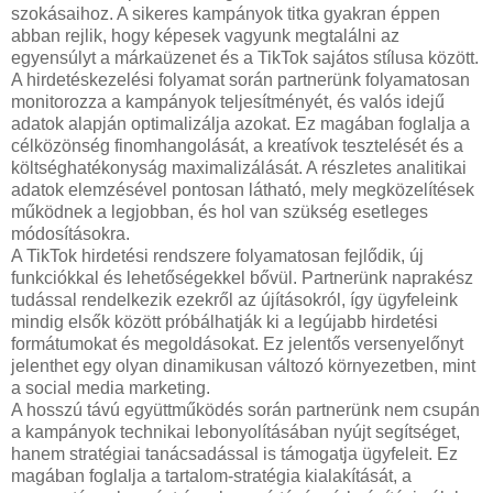
szokásaihoz. A sikeres kampányok titka gyakran éppen
abban rejlik, hogy képesek vagyunk megtalálni az
egyensúlyt a márkaüzenet és a TikTok sajátos stílusa között.
A hirdetéskezelési folyamat során partnerünk folyamatosan
monitorozza a kampányok teljesítményét, és valós idejű
adatok alapján optimalizálja azokat. Ez magában foglalja a
célközönség finomhangolását, a kreatívok tesztelését és a
költséghatékonyság maximalizálását. A részletes analitikai
adatok elemzésével pontosan látható, mely megközelítések
működnek a legjobban, és hol van szükség esetleges
módosításokra.
A TikTok hirdetési rendszere folyamatosan fejlődik, új
funkciókkal és lehetőségekkel bővül. Partnerünk naprakész
tudással rendelkezik ezekről az újításokról, így ügyfeleink
mindig elsők között próbálhatják ki a legújabb hirdetési
formátumokat és megoldásokat. Ez jelentős versenyelőnyt
jelenthet egy olyan dinamikusan változó környezetben, mint
a social media marketing.
A hosszú távú együttműködés során partnerünk nem csupán
a kampányok technikai lebonyolításában nyújt segítséget,
hanem stratégiai tanácsadással is támogatja ügyfeleit. Ez
magában foglalja a tartalom-stratégia kialakítását, a