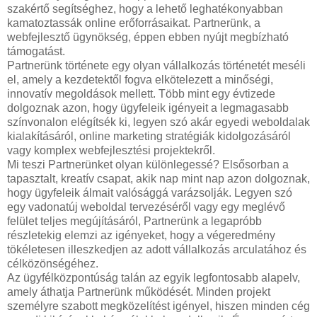
szakértő segítséghez, hogy a lehető leghatékonyabban
kamatoztassák online erőforrásaikat. Partnerünk, a
webfejlesztő ügynökség, éppen ebben nyújt megbízható
támogatást.
Partnerünk története egy olyan vállalkozás történetét meséli
el, amely a kezdetektől fogva elkötelezett a minőségi,
innovatív megoldások mellett. Több mint egy évtizede
dolgoznak azon, hogy ügyfeleik igényeit a legmagasabb
színvonalon elégítsék ki, legyen szó akár egyedi weboldalak
kialakításáról, online marketing stratégiák kidolgozásáról
vagy komplex webfejlesztési projektekről.
Mi teszi Partnerünket olyan különlegessé? Elsősorban a
tapasztalt, kreatív csapat, akik nap mint nap azon dolgoznak,
hogy ügyfeleik álmait valósággá varázsolják. Legyen szó
egy vadonatúj weboldal tervezéséről vagy egy meglévő
felület teljes megújításáról, Partnerünk a legapróbb
részletekig elemzi az igényeket, hogy a végeredmény
tökéletesen illeszkedjen az adott vállalkozás arculatához és
célközönségéhez.
Az ügyfélközpontúság talán az egyik legfontosabb alapelv,
amely áthatja Partnerünk működését. Minden projekt
személyre szabott megközelítést igényel, hiszen minden cég