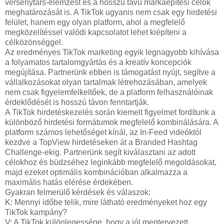
versenytárs-elemzést és a hosszú távú márkaépítési célok
meghatározását is. A TikTok ugyanis nem csak egy hirdetési
felület, hanem egy olyan platform, ahol a megfelelő
megközelítéssel valódi kapcsolatot lehet kiépíteni a
célközönséggel.
Az eredményes TikTok marketing egyik legnagyobb kihívása
a folyamatos tartalomgyártás és a kreatív koncepciók
megújítása. Partnerünk ebben is támogatást nyújt, segítve a
vállalkozásokat olyan tartalmak létrehozásában, amelyek
nem csak figyelemfelkeltőek, de a platform felhasználóinak
érdeklődését is hosszú távon fenntartják.
A TikTok hirdetéskezelés során kiemelt figyelmet fordítunk a
különböző hirdetési formátumok megfelelő kombinálására. A
platform számos lehetőséget kínál, az In-Feed videóktól
kezdve a TopView hirdetéseken át a Branded Hashtag
Challenge-ekig. Partnerünk segít kiválasztani az adott
célokhoz és büdzséhez leginkább megfelelő megoldásokat,
majd ezeket optimális kombinációban alkalmazza a
maximális hatás elérése érdekében.
Gyakran felmerülő kérdések és válaszok:
K: Mennyi időbe telik, mire látható eredményeket hoz egy
TikTok kampány?
V: A TikTok különlegessége, hogy a jól megtervezett