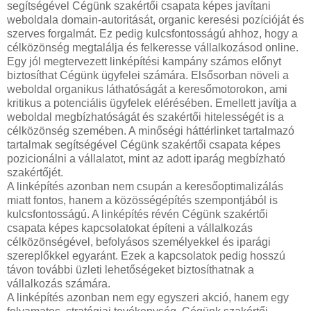
segítségével Cégünk szakértői csapata képes javítani
weboldala domain-autoritását, organic keresési pozícióját és
szerves forgalmát. Ez pedig kulcsfontosságú ahhoz, hogy a
célközönség megtalálja és felkeresse vállalkozásod online.
Egy jól megtervezett linképítési kampány számos előnyt
biztosíthat Cégünk ügyfelei számára. Elsősorban növeli a
weboldal organikus láthatóságát a keresőmotorokon, ami
kritikus a potenciális ügyfelek elérésében. Emellett javítja a
weboldal megbízhatóságát és szakértői hitelességét is a
célközönség szemében. A minőségi háttérlinket tartalmazó
tartalmak segítségével Cégünk szakértői csapata képes
pozicionálni a vállalatot, mint az adott iparág megbízható
szakértőjét.
A linképítés azonban nem csupán a keresőoptimalizálás
miatt fontos, hanem a közösségépítés szempontjából is
kulcsfontosságú. A linképítés révén Cégünk szakértői
csapata képes kapcsolatokat építeni a vállalkozás
célközönségével, befolyásos személyekkel és iparági
szereplőkkel egyaránt. Ezek a kapcsolatok pedig hosszú
távon további üzleti lehetőségeket biztosíthatnak a
vállalkozás számára.
A linképítés azonban nem egy egyszeri akció, hanem egy