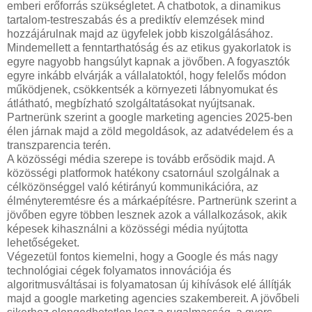
emberi erőforrás szükségletet. A chatbotok, a dinamikus
tartalom-testreszabás és a prediktív elemzések mind
hozzájárulnak majd az ügyfelek jobb kiszolgálásához.
Mindemellett a fenntarthatóság és az etikus gyakorlatok is
egyre nagyobb hangsúlyt kapnak a jövőben. A fogyasztók
egyre inkább elvárják a vállalatoktól, hogy felelős módon
működjenek, csökkentsék a környezeti lábnyomukat és
átlátható, megbízható szolgáltatásokat nyújtsanak.
Partnerünk szerint a google marketing agencies 2025-ben
élen járnak majd a zöld megoldások, az adatvédelem és a
transzparencia terén.
A közösségi média szerepe is tovább erősödik majd. A
közösségi platformok hatékony csatornául szolgálnak a
célközönséggel való kétirányú kommunikációra, az
élményteremtésre és a márkaépítésre. Partnerünk szerint a
jövőben egyre többen lesznek azok a vállalkozások, akik
képesek kihasználni a közösségi média nyújtotta
lehetőségeket.
Végezetül fontos kiemelni, hogy a Google és más nagy
technológiai cégek folyamatos innovációja és
algoritmusváltásai is folyamatosan új kihívások elé állítják
majd a google marketing agencies szakembereit. A jövőbeli