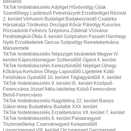
Belváros
TikTok hirdetéskezelés Adyliget Hűvösvölgy Újlak
Szemlőhegy Lipótmező Petneházyrét Erzsébetliget Rézmál
2. kerület Vérhalom Budaliget Budakeszierdő Csatárka
Hársakalja Törökvész Országút Kővár Pálvölgy Kurucles
Rózsadomb Felhévíz Szépilona Zöldmál Víziváros
Pesthidegkút-Ófalu II. kerület Széphalom Pasarét Hárshegy
Nyék Erzsébettelek Gercse Szépvölgy Remetekertváros
Máriaremete
TikTok hirdetéskezelés Népsziget Istvántelek Megyer IV.
kerület Káposztásmegyer Székesdűlő Újpest 4. kerület
TikTok hirdetéskezelés Keresztúridűlő Népliget Újhegy
Kőbánya-Kertváros Óhegy Laposdűlő Ligettelek Kúttó
Felsőrákos Gyárdűlő 10. kerület Téglagyárdűlő X. kerület
TikTok hirdetéskezelés 9. kerület IX. kerület Középső-
Ferencváros József Attila-lakótelep Külső-Ferencváros
Belső-Ferencváros
TikTok hirdetéskezelés Nagytétény 22. kerület Baross
Gábor-telep Budatétény Budafok XXII. kerület
TikTok hirdetéskezelés Erzsébetváros VII. kerület 7. kerület
TikTok hirdetéskezelés 8. kerület Palotanegyed
Tisztviselőtelep Csarnoknegyed Kerepesdűlő
Losoncinegyed VIII. kerület Orczynegyed Ganznegyed