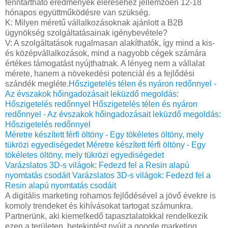
fenntartható eredmények eléréséhez jellemzően 12-18
hónapos együttműködésre van szükség.
K: Milyen méretű vállalkozásoknak ajánlott a B2B
ügynökség szolgáltatásainak igénybevétele?
V: A szolgáltatások rugalmasan alakíthatók, így mind a kis-
és középvállalkozások, mind a nagyobb cégek számára
értékes támogatást nyújthatnak. A lényeg nem a vállalat
mérete, hanem a növekedési potenciál és a fejlődési
szándék megléte.
Hőszigetelés télen és nyáron redőnnyel -
Az évszakok hőingadozásait leküzdő megoldás:
Hőszigetelés redőnnyel
Hőszigetelés télen és nyáron
redőnnyel - Az évszakok hőingadozásait leküzdő megoldás:
Hőszigetelés redőnnyel
Méretre készített férfi öltöny - Egy tökéletes öltöny, mely
tükrözi egyediségedet
Méretre készített férfi öltöny - Egy
tökéletes öltöny, mely tükrözi egyediségedet
Varázslatos 3D-s világok: Fedezd fel a Resin alapú
nyomtatás csodáit
Varázslatos 3D-s világok: Fedezd fel a
Resin alapú nyomtatás csodáit
A digitális marketing rohamos fejlődésével a jövő évekre is
komoly trendeket és kihívásokat tartogat számunkra.
Partnerünk, aki kiemelkedő tapasztalatokkal rendelkezik
ezen a területen, betekintést nyújt a google marketing