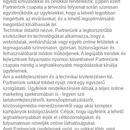
egyedi kihívásokkal és célokkal rendelkezik. Éppen ezért
Partnerünk csapata a tervezési folyamat során szorosan
együttműködik az ügyfelekkel, hogy a lehető legjobban
megértsék az elvárásokat, és a lehető legoptimálisabb
megoldást kínálhassák fel.
Technikai oldalról nézve, Partnerünk a legkorszerűbb
eszközöket és technológiákat alkalmazza, hogy a
weboldalak, webáruházak vagy egyéb online felületek a
legmagasabb színvonalon, gyorsan, biztonságosan és
felhasználóbarát módon működjenek. A legújabb trendek és
fejlesztések folyamatos nyomon követésével Partnerünk
csapata mindig a leghatékonyabb megoldásokat kínálja
ügyfeleinek.
Ám a webfejlesztésen és a technikai kivitelezésen túl,
Partnerünk sokkal többet nyújt, mint egy egyszerű
szolgáltató. Ügyfeleik rendelkezésére állnak a teljes online
marketing spektrumában is - legyen szó
tartalomfejlesztésről, keresőoptimalizálásról,
közösségimédia-menedzsmentről vagy akár komplex
kampányok kidolgozásáról. Céljuk, hogy ügyfeleik a lehető
leghatékonyabban érjék el célközönségüket, és
folyamatosan növeljék online láthatóságukat.
Amit Partnerünk ügyfeleinek nyújt, az sokkal több, mint