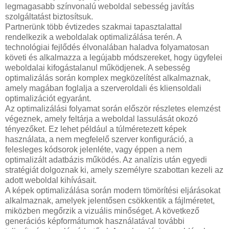
legmagasabb színvonalú weboldal sebesség javítás
szolgáltatást biztosítsuk.
Partnerünk több évtizedes szakmai tapasztalattal
rendelkezik a weboldalak optimalizálása terén. A
technológiai fejlődés élvonalában haladva folyamatosan
követi és alkalmazza a legújabb módszereket, hogy ügyfelei
weboldalai kifogástalanul működjenek. A sebesség
optimalizálás során komplex megközelítést alkalmaznak,
amely magában foglalja a szerveroldali és kliensoldali
optimalizációt egyaránt.
Az optimalizálási folyamat során először részletes elemzést
végeznek, amely feltárja a weboldal lassulását okozó
tényezőket. Ez lehet például a túlméretezett képek
használata, a nem megfelelő szerver konfiguráció, a
felesleges kódsorok jelenléte, vagy éppen a nem
optimalizált adatbázis működés. Az analízis után egyedi
stratégiát dolgoznak ki, amely személyre szabottan kezeli az
adott weboldal kihívásait.
A képek optimalizálása során modern tömörítési eljárásokat
alkalmaznak, amelyek jelentősen csökkentik a fájlméretet,
miközben megőrzik a vizuális minőséget. A következő
generációs képformátumok használatával további