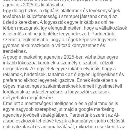
agencies 2025-ös kilátásaiba.
Egy dolog biztos, a digitális platformok és tevékenységek
továbbra is kulcsfontosságú szerepet játszanak majd az
üzleti sikerekben. A fogyasztók egyre inkább az online
térben mozognak, így elengedhetetlen, hogy a vállalkozások
is jelentős online jelenlétre tegyenek szert. Partnerünk
szerint a legfontosabb, hogy a cégek képesek legyenek
gyorsan alkalmazkodni a változó környezethez és
trendekhez.
A google marketing agencies 2025-ben várhatóan egyre
inkább fókuszba kerülnek a személyre szabott, célzott
megoldások. Az ügyfelek egyre inkább elvárják, hogy a
reklámok, hirdetések, tartalmak az ő egyéni igényeikhez és
preferenciáikhoz legyenek igazítva. Ennek érdekében a
céges marketinges szakembereknek kiemelt figyelmet kell
fordítaniuk az adatelemzésre, a fogyasztói szokások
mélyreható megértésére.
Emellett a mesterséges intelligencia és a gépi tanulás is
egyre nagyobb szerephez jut majd a google marketing
agencies jövőbeli stratégiáiban. Partnerünk szerint az AI-
alapú eszközök lehetővé teszik a kampányok jobb célzását,
optimalizálását és automatizálását, miközben csökkentik az