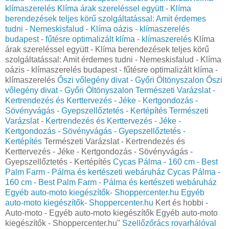
klímaszerelés
Klíma árak szereléssel együtt - Klíma
berendezések teljes körű szolgáltatással: Amit érdemes
tudni - Nemeskisfalud - Klíma oázis - klímaszerelés
budapest - fűtésre optimalizált klíma - klímaszerelés
Klíma
árak szereléssel együtt - Klíma berendezések teljes körű
szolgáltatással: Amit érdemes tudni - Nemeskisfalud - Klíma
oázis - klímaszerelés budapest - fűtésre optimalizált klíma -
klímaszerelés
Őszi vőlegény divat - Győri Öltönyszalon
Őszi
vőlegény divat - Győri Öltönyszalon
Természeti Varázslat -
Kertrendezés és Kerttervezés - Jéke - Kertgondozás -
Sövényvágás - Gyepszellőztetés - Kertépítés
Természeti
Varázslat - Kertrendezés és Kerttervezés - Jéke -
Kertgondozás - Sövényvágás - Gyepszellőztetés -
Kertépítés
Természeti Varázslat - Kertrendezés és
Kerttervezés - Jéke - Kertgondozás - Sövényvágás -
Gyepszellőztetés - Kertépítés
Cycas Pálma - 160 cm - Best
Palm Farm - Pálma és kertészeti webáruház
Cycas Pálma -
160 cm - Best Palm Farm - Pálma és kertészeti webáruház
Egyéb auto-moto kiegészítők- Shoppercenter.hu
Egyéb
auto-moto kiegészítők- Shoppercenter.hu
Kert és hobbi -
Auto-moto - Egyéb auto-moto kiegészítők Egyéb auto-moto
kiegészítők - Shoppercenter.hu"
Szellőzőrács rovarhálóval