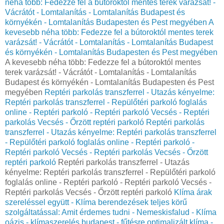
néha több: Fedezze fel a bútoroktól mentes terek varázsát! -
Vácrátót - Lomtalanítás - Lomtalanítás Budapest és
környékén - Lomtalanítás Budapesten és Pest megyében
A
kevesebb néha több: Fedezze fel a bútoroktól mentes terek
varázsát! - Vácrátót - Lomtalanítás - Lomtalanítás Budapest
és környékén - Lomtalanítás Budapesten és Pest megyében
A kevesebb néha több: Fedezze fel a bútoroktól mentes
terek varázsát! - Vácrátót - Lomtalanítás - Lomtalanítás
Budapest és környékén - Lomtalanítás Budapesten és Pest
megyében
Reptéri parkolás transzferrel - Utazás kényelme:
Reptéri parkolás transzferrel - Repülőtéri parkoló foglalás
online - Reptéri parkoló - Reptéri parkoló Vecsés - Reptéri
parkolás Vecsés - Őrzött reptéri parkoló
Reptéri parkolás
transzferrel - Utazás kényelme: Reptéri parkolás transzferrel
- Repülőtéri parkoló foglalás online - Reptéri parkoló -
Reptéri parkoló Vecsés - Reptéri parkolás Vecsés - Őrzött
reptéri parkoló
Reptéri parkolás transzferrel - Utazás
kényelme: Reptéri parkolás transzferrel - Repülőtéri parkoló
foglalás online - Reptéri parkoló - Reptéri parkoló Vecsés -
Reptéri parkolás Vecsés - Őrzött reptéri parkoló
Klíma árak
szereléssel együtt - Klíma berendezések teljes körű
szolgáltatással: Amit érdemes tudni - Nemeskisfalud - Klíma
oázis - klímaszerelés budapest - fűtésre optimalizált klíma -