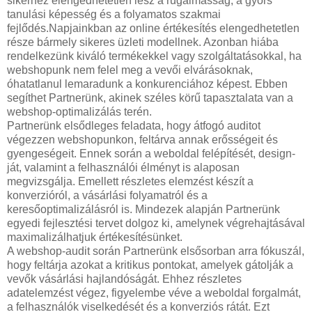
sikerhez elengedhetetlen lesz a rugalmasság, a gyors
tanulási képesség és a folyamatos szakmai
fejlődés.Napjainkban az online értékesítés elengedhetetlen
része bármely sikeres üzleti modellnek. Azonban hiába
rendelkezünk kiváló termékekkel vagy szolgáltatásokkal, ha
webshopunk nem felel meg a vevői elvárásoknak,
óhatatlanul lemaradunk a konkurenciához képest. Ebben
segíthet Partnerünk, akinek széles körű tapasztalata van a
webshop-optimalizálás terén.
Partnerünk elsődleges feladata, hogy átfogó auditot
végezzen webshopunkon, feltárva annak erősségeit és
gyengeségeit. Ennek során a weboldal felépítését, design-
ját, valamint a felhasználói élményt is alaposan
megvizsgálja. Emellett részletes elemzést készít a
konverzióról, a vásárlási folyamatról és a
keresőoptimalizálásról is. Mindezek alapján Partnerünk
egyedi fejlesztési tervet dolgoz ki, amelynek végrehajtásával
maximalizálhatjuk értékesítésünket.
A webshop-audit során Partnerünk elsősorban arra fókuszál,
hogy feltárja azokat a kritikus pontokat, amelyek gátolják a
vevők vásárlási hajlandóságát. Ehhez részletes
adatelemzést végez, figyelembe véve a weboldal forgalmát,
a felhasználók viselkedését és a konverziós rátát. Ezt