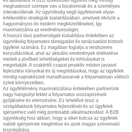
és ápolására. A B2B szektorban ugyanis még mindig
meghatározó szerepe van a bizalomnak és a személyes
interakcióknak. Az ügynökség segít ügyfeleinek olyan
értékesítési stratégiák kialakításában, amelyek ötvözik a
hagyományos és modern megközelítéseket, így
maximalizálva az eredményességet.
A hosszú távú partnerségek kialakítása érdekében az
ügynökség folyamatos támogatást és tanácsadást biztosít
ügyfelei számára. Ez magában foglalja a rendszeres
konzultációkat, ahol az aktuális eredmények értékelése
mellett a jövőbeli lehetőségeket és kihívásokat is
megvitatják. A szakértői csapat proaktív módon javasol
fejlesztési irányokat és új megoldásokat, hogy az ügyfelek
mindig naprakészek maradhassanak a folyamatosan változó
üzleti környezetben.
Az ügyfélélmény maximalizálása érdekében partnerünk
nagy hangsúlyt fektet a folyamatos visszajelzések
gyűjtésére és elemzésére. Ez lehetővé teszi a
szolgáltatások folyamatos fejlesztését és az ügyfelek
igényeihez való még pontosabb alkalmazkodást. A B2B
ügynökség hisz abban, hogy a siker kulcsa az ügyfelek
valódi igényeinek megértése és azok magas színvonalú
kiszolgálása.