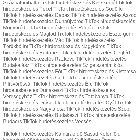
Százhalombatta TikTok hirdetéskezelés Kecskemét TikTok
hirdetéskezelés Pécel TikTok hirdetéskezelés Gödöllő
TikTok hirdetéskezelés Dabas TikTok hirdetéskezelés Aszód
TikTok hirdetéskezelés Dunaújváros TikTok hirdetéskezelés
Mogyoród TikTok hirdetéskezelés Pomáz TikTok
hirdetéskezelés Maglód TikTok hirdetéskezelés Esztergom
TikTok hirdetéskezelés Vác TikTok hirdetéskezelés
Törökbálint TikTok hirdetéskezelés Nagykőrös TikTok
hirdetéskezelés Budapest TikTok hirdetéskezelés Cegléd
TikTok hirdetéskezelés Ráckeve TikTok hirdetéskezelés
Budakalász TikTok hirdetéskezelés Szigetszentmiklós
TikTok hirdetéskezelés Fót TikTok hirdetéskezelés Kistarcsa
TikTok hirdetéskezelés Göd TikTok hirdetéskezelés
Pilisvörösvár TikTok hirdetéskezelés Érd TikTok
hirdetéskezelés Dunakeszi TikTok hirdetéskezelés
Veresegyház TikTok hirdetéskezelés Tatabánya TikTok
hirdetéskezelés Diósd TikTok hirdetéskezelés Gyál TikTok
hirdetéskezelés Nagytarcsa TikTok hirdetéskezelés Szob
TikTok hirdetéskezelés Budakeszi TikTok hirdetéskezelés
Budaörs TikTok hirdetéskezelés Vecsés
TikTok hirdetéskezelés Kamaraerdő Sasad Kelenföld