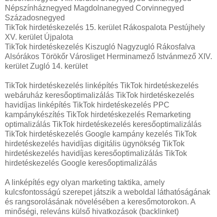
Népszínháznegyed Magdolnanegyed Corvinnegyed
Századosnegyed
TikTok hirdetéskezelés 15. kerület Rákospalota Pestújhely
XV. kerület Újpalota
TikTok hirdetéskezelés Kiszugló Nagyzugló Rákosfalva
Alsórákos Törökőr Városliget Herminamező Istvánmező XIV.
kerület Zugló 14. kerület
TikTok hirdetéskezelés linképítés TikTok hirdetéskezelés
webáruház keresőoptimalizálás TikTok hirdetéskezelés
havidíjas linképítés TikTok hirdetéskezelés PPC
kampánykészítés TikTok hirdetéskezelés Remarketing
optimalizálás TikTok hirdetéskezelés keresőoptimalizálás
TikTok hirdetéskezelés Google kampány kezelés TikTok
hirdetéskezelés havidíjas digitális ügynökség TikTok
hirdetéskezelés havidíjas keresőoptimalizálás TikTok
hirdetéskezelés Google keresőoptimalizálás
A linképítés egy olyan marketing taktika, amely
kulcsfontosságú szerepet játszik a weboldal láthatóságának
és rangsorolásának növelésében a keresőmotorokon. A
minőségi, releváns külső hivatkozások (backlinket)