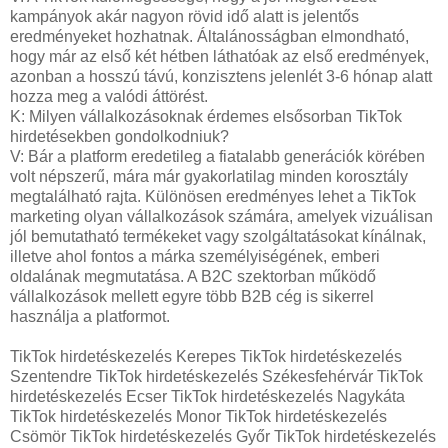
kampányok akár nagyon rövid idő alatt is jelentős
eredményeket hozhatnak. Általánosságban elmondható,
hogy már az első két hétben láthatóak az első eredmények,
azonban a hosszú távú, konzisztens jelenlét 3-6 hónap alatt
hozza meg a valódi áttörést.
K: Milyen vállalkozásoknak érdemes elsősorban TikTok
hirdetésekben gondolkodniuk?
V: Bár a platform eredetileg a fiatalabb generációk körében
volt népszerű, mára már gyakorlatilag minden korosztály
megtalálható rajta. Különösen eredményes lehet a TikTok
marketing olyan vállalkozások számára, amelyek vizuálisan
jól bemutatható termékeket vagy szolgáltatásokat kínálnak,
illetve ahol fontos a márka személyiségének, emberi
oldalának megmutatása. A B2C szektorban működő
vállalkozások mellett egyre több B2B cég is sikerrel
használja a platformot.
TikTok hirdetéskezelés Kerepes TikTok hirdetéskezelés
Szentendre TikTok hirdetéskezelés Székesfehérvár TikTok
hirdetéskezelés Ecser TikTok hirdetéskezelés Nagykáta
TikTok hirdetéskezelés Monor TikTok hirdetéskezelés
Csömör TikTok hirdetéskezelés Győr TikTok hirdetéskezelés