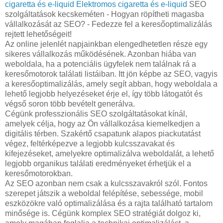
cigaretta és e-liquid
Elektromos cigaretta és e-liquid
SEO
szolgáltatások kecskeméten - Hogyan röpítheti magasba
vállalkozását az SEO? - Fedezze fel a keresőoptimalizálás
rejtett lehetőségeit!
Az online jelenlét napjainkban elengedhetetlen része egy
sikeres vállalkozás működésének. Azonban hiába van
weboldala, ha a potenciális ügyfelek nem találnak rá a
keresőmotorok találati listáiban. Itt jön képbe az SEO, vagyis
a keresőoptimalizálás, amely segít abban, hogy weboldala a
lehető legjobb helyezéseket érje el, így több látogatót és
végső soron több bevételt generálva.
Cégünk professzionális SEO szolgáltatásokat kínál,
amelyek célja, hogy az Ön vállalkozása kiemelkedjen a
digitális térben. Szakértő csapatunk alapos piackutatást
végez, feltérképezve a legjobb kulcsszavakat és
kifejezéseket, amelyekre optimalizálva weboldalát, a lehető
legjobb organikus találati eredményeket érhetjük el a
keresőmotorokban.
Az SEO azonban nem csak a kulcsszavakról szól. Fontos
szerepet játszik a weboldal felépítése, sebessége, mobil
eszközökre való optimalizálása és a rajta található tartalom
minősége is. Cégünk komplex SEO stratégiát dolgoz ki,