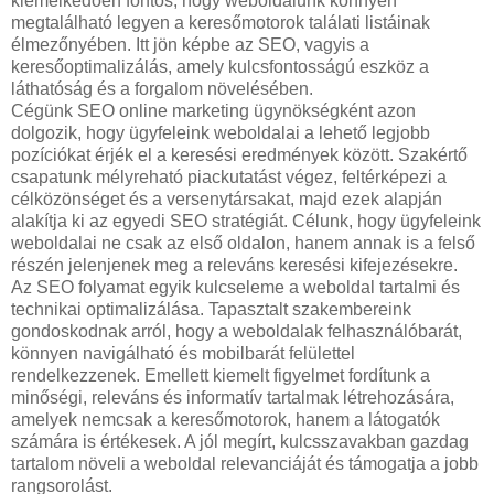
kiemelkedően fontos, hogy weboldalunk könnyen
megtalálható legyen a keresőmotorok találati listáinak
élmezőnyében. Itt jön képbe az SEO, vagyis a
keresőoptimalizálás, amely kulcsfontosságú eszköz a
láthatóság és a forgalom növelésében.
Cégünk SEO online marketing ügynökségként azon
dolgozik, hogy ügyfeleink weboldalai a lehető legjobb
pozíciókat érjék el a keresési eredmények között. Szakértő
csapatunk mélyreható piackutatást végez, feltérképezi a
célközönséget és a versenytársakat, majd ezek alapján
alakítja ki az egyedi SEO stratégiát. Célunk, hogy ügyfeleink
weboldalai ne csak az első oldalon, hanem annak is a felső
részén jelenjenek meg a releváns keresési kifejezésekre.
Az SEO folyamat egyik kulcseleme a weboldal tartalmi és
technikai optimalizálása. Tapasztalt szakembereink
gondoskodnak arról, hogy a weboldalak felhasználóbarát,
könnyen navigálható és mobilbarát felülettel
rendelkezzenek. Emellett kiemelt figyelmet fordítunk a
minőségi, releváns és informatív tartalmak létrehozására,
amelyek nemcsak a keresőmotorok, hanem a látogatók
számára is értékesek. A jól megírt, kulcsszavakban gazdag
tartalom növeli a weboldal relevanciáját és támogatja a jobb
rangsorolást.