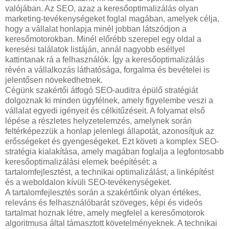
valójában. Az SEO, azaz a keresőoptimalizálás olyan
marketing-tevékenységeket foglal magában, amelyek célja,
hogy a vállalat honlapja minél jobban látszódjon a
keresőmotorokban. Minél előrébb szerepel egy oldal a
keresési találatok listáján, annál nagyobb eséllyel
kattintanak rá a felhasználók. Így a keresőoptimalizálás
révén a vállalkozás láthatósága, forgalma és bevételei is
jelentősen növekedhetnek.
Cégünk szakértői átfogó SEO-auditra épülő stratégiát
dolgoznak ki minden ügyfélnek, amely figyelembe veszi a
vállalat egyedi igényeit és célkitűzéseit. A folyamat első
lépése a részletes helyzetelemzés, amelynek során
feltérképezzük a honlap jelenlegi állapotát, azonosítjuk az
erősségeket és gyengeségeket. Ezt követi a komplex SEO-
stratégia kialakítása, amely magában foglalja a legfontosabb
keresőoptimalizálási elemek beépítését: a
tartalomfejlesztést, a technikai optimalizálást, a linképítést
és a weboldalon kívüli SEO-tevékenységeket.
A tartalomfejlesztés során a szakértőink olyan értékes,
releváns és felhasználóbarát szöveges, képi és videós
tartalmat hoznak létre, amely megfelel a keresőmotorok
algoritmusa által támasztott követelményeknek. A technikai