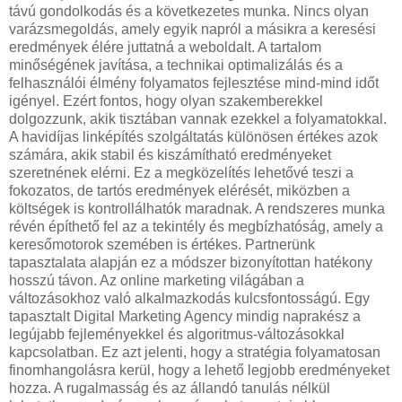
távú gondolkodás és a következetes munka. Nincs olyan
varázsmegoldás, amely egyik napról a másikra a keresési
eredmények élére juttatná a weboldalt. A tartalom
minőségének javítása, a technikai optimalizálás és a
felhasználói élmény folyamatos fejlesztése mind-mind időt
igényel. Ezért fontos, hogy olyan szakemberekkel
dolgozzunk, akik tisztában vannak ezekkel a folyamatokkal.
A havidíjas linképítés szolgáltatás különösen értékes azok
számára, akik stabil és kiszámítható eredményeket
szeretnének elérni. Ez a megközelítés lehetővé teszi a
fokozatos, de tartós eredmények elérését, miközben a
költségek is kontrollálhatók maradnak. A rendszeres munka
révén építhető fel az a tekintély és megbízhatóság, amely a
keresőmotorok szemében is értékes. Partnerünk
tapasztalata alapján ez a módszer bizonyítottan hatékony
hosszú távon. Az online marketing világában a
változásokhoz való alkalmazkodás kulcsfontosságú. Egy
tapasztalt Digital Marketing Agency mindig naprakész a
legújabb fejleményekkel és algoritmus-változásokkal
kapcsolatban. Ez azt jelenti, hogy a stratégia folyamatosan
finomhangolásra kerül, hogy a lehető legjobb eredményeket
hozza. A rugalmasság és az állandó tanulás nélkül