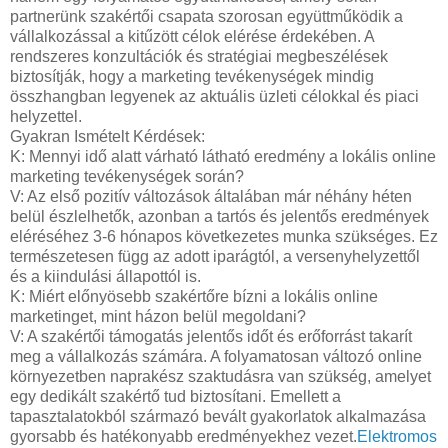
partnerünk szakértői csapata szorosan együttműködik a
vállalkozással a kitűzött célok elérése érdekében. A
rendszeres konzultációk és stratégiai megbeszélések
biztosítják, hogy a marketing tevékenységek mindig
összhangban legyenek az aktuális üzleti célokkal és piaci
helyzettel.
Gyakran Ismételt Kérdések:
K: Mennyi idő alatt várható látható eredmény a lokális online
marketing tevékenységek során?
V: Az első pozitív változások általában már néhány héten
belül észlelhetők, azonban a tartós és jelentős eredmények
eléréséhez 3-6 hónapos következetes munka szükséges. Ez
természetesen függ az adott iparágtól, a versenyhelyzettől
és a kiindulási állapottól is.
K: Miért előnyösebb szakértőre bízni a lokális online
marketinget, mint házon belül megoldani?
V: A szakértői támogatás jelentős időt és erőforrást takarít
meg a vállalkozás számára. A folyamatosan változó online
környezetben naprakész szaktudásra van szükség, amelyet
egy dedikált szakértő tud biztosítani. Emellett a
tapasztalatokból származó bevált gyakorlatok alkalmazása
gyorsabb és hatékonyabb eredményekhez vezet.
Elektromos