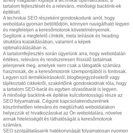
amely magában foglalja a technikai optimalizálást, a
tartalom fejlesztését és a releváns, minőségi backlink-ek
építését.
A technikai SEO részeként gondoskodunk arról, hogy
weboldala gyorsan betöltődjön, könnyen navigálható legyen
és megfeleljen a keresőmotorok követelményeinek.
Segítünk a megfelelő címkék, meta leírások és heading
struktúra kialakításában, valamint a képek
optimalizálásában is.
A tartalomfejlesztés során ügyelünk arra, hogy weboldalán
értékes, releváns és rendszeresen frissülő tartalmak
jelenjenek meg, amelyek nem csak a látogatók számára
hasznosak, de a keresőmotorok szempontjából is fontosak.
Legyen szó termékleírásokról, blogbejegyzésekről vagy
tájékoztató cikkekről, szakértőink gondoskodnak róla, hogy
a tartalom SEO-barát és egyben olvasóbarát is legyen.
A minőségi backlink-ek építése kulcsfontosságú része az
SEO folyamatnak. Cégünk kapcsolatrendszerének
köszönhetően releváns és megbízható weboldalakon
helyezzük el hivatkozásokat az Ön weboldalára, növelve
annak hitelességét és láthatóságát a keresőmotorok
számára.
SEO szolgáltatásaink hatékonyságát folyamatosan nyomon