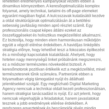
lehetetlen eredményes kampányokat vezetni ebben a
dinamikus környezetben. A keresőoptimalizálás komplex
folyamat, amely technikai, tartalmi és off-page elemeket
egyaránt magában foglal. A kulcsszavak kutatásától kezdve
a oldal struktúrájának optimalizálásán át a betöltési
sebesség javításáig minden apró részlet számít. Egy
professzionális csapat képes átlátni ezeket az
összefüggéseket és holisztikus megközelítést alkalmazni.
Ez biztosítja, hogy minden elem harmonikusan működjön
együtt a végcél elérése érdekében. A havidíjas linképítés
stratégia előnye, hogy lehetővé teszi a fokozatos építkezést
és a minőségi kapcsolatok kialakítását. Ahelyett, hogy
hirtelen nagy mennyiségű linket próbálnánk megszerezni,
ez a módszer természetes növekedést biztosít. A
keresőmotorok pozitívan értékelik ezt a megközelítést, mivel
természetesnek tűnik számukra. Partnerünk ebben a
folyamatban végig támogatást nyújt és átlátható
jelentésekkel szolgál. Egy megbízható Digital Marketing
Agency nemcsak a technikai oldalt kezeli professzionálisan,
hanem stratégiai tanácsadást is nyújt. Ez azt jelenti, hogy
nemcsak végrehajtják a feladatokat, hanem javaslatokat
tesznek a jobb eredmények elérése érdekében. A
rendszeres egyeztetések és beszámolók révén mindig