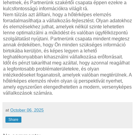
lehetnek, és Partnerünk szakértői csapata éppen ezekre a
kulcsfontosságú információkra világít rá.
Nem túlzás azt állítani, hogy a hőtérképes elemzés
forradalmasíthatja a vállalkozás-fejlesztést. Olyan adatokhoz
és elemzésekhez juthat, amelyek nélkül szinte lehetetlen
lenne optimalizálni a működést és valóban ügyfélközpontú
szolgáltatást nyújtani. Partnerünk csapata mindent megtesz
annak érdekében, hogy Ön minden szükséges információ
birtokába kerüljön, és képes legyen a lehető
leghatékonyabban kihasználni vállalkozása erőforrásait.
Időt és pénzt takaríthat meg azáltal, hogy azonnal reagálhat
a legfontosabb problématerületekre, és olyan
intézkedéseket foganatosít, amelyek valóban megtérülnek. A
hőtérképes elemzés révén olyan új perspektívát nyerhet,
amely egyszerűen elengedhetetlen a modern, versenyképes
vállalkozások számára.
at
October 06, 2025
Share