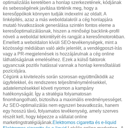
optimalizálás keretében a honlap szerkezetének, kódjának
és sebességének javítása történik meg, hogy a
keresőppókok könnyen tudják indexelni az oldalt. A
linképítés, azaz a más weboldalakról a cég honlapjára
mutató hivatkozások generálása szintén fontos eleme a
keresőoptimalizálásnak, hiszen a minőségi backlink-profil
növeli a weboldal tekintélyét és rangját a keresőmotorokban.
Emellett a weboldalon kívüli SEO-tevékenységek, mint a
közösségi médiában való aktív jelenlét, a vendégposzt-írás
vagy a PR-megjelenések is hozzájárulnak a cég online
láthatóságának emeléséhez. Ezek a külső faktorok
ugyancsak pozitív hatással vannak a honlap keresőtalálati
pozíciójára.
Cégünk a kivitelezés során szorosan együttműködik az
ügyfelekkel, és rendszeres teljesítménymérésekkel,
adatelemzésekkel követi nyomon a kampány
hatékonyságát. Így a stratégia folyamatosan
finomhangolható, biztosítva a maximális eredményességet.
Az SEO-optimalizálás nem egyszeri beavatkozás, hanem
egy hosszú távú, folyamatos tevékenység, amely szerves
részét kell, hogy képezze a vállalat online
marketingstratégiájának.
Elektromos cigaretta és e-liquid