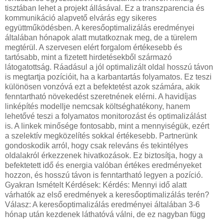
tisztában lehet a projekt állásával. Ez a transzparencia és
kommunikáció alapvető elvárás egy sikeres
együttműködésben. A keresőoptimalizálás eredményei
általában hónapok alatt mutatkoznak meg, de a türelem
megtérül. A szervesen elért forgalom értékesebb és
tartósabb, mint a fizetett hirdetésekből származó
látogatottság. Ráadásul a jól optimalizált oldal hosszú távon
is megtartja pozícióit, ha a karbantartás folyamatos. Ez teszi
különösen vonzóvá ezt a befektetést azok számára, akik
fenntartható növekedést szeretnének elérni. A havidíjas
linképítés modellje nemcsak költséghatékony, hanem
lehetővé teszi a folyamatos monitorozást és optimalizálást
is. A linkek minősége fontosabb, mint a mennyiségük, ezért
a szelektív megközelítés sokkal értékesebb. Partnerünk
gondoskodik arról, hogy csak releváns és tekintélyes
oldalakról érkezzenek hivatkozások. Ez biztosítja, hogy a
befektetett idő és energia valóban értékes eredményeket
hozzon, és hosszú távon is fenntartható legyen a pozíció.
Gyakran Ismételt Kérdések: Kérdés: Mennyi idő alatt
várhatók az első eredmények a keresőoptimalizálás terén?
Válasz: A keresőoptimalizálás eredményei általában 3-6
hónap után kezdenek láthatóvá válni, de ez nagyban függ