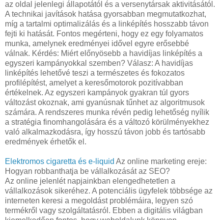
az oldal jelenlegi állapotától és a versenytársak aktivitásától.
A technikai javítások hatása gyorsabban megmutatkozhat,
míg a tartalmi optimalizálás és a linképítés hosszabb távon
fejti ki hatását. Fontos megérteni, hogy ez egy folyamatos
munka, amelynek eredményei idővel egyre erősebbé
válnak. Kérdés: Miért előnyösebb a havidíjas linképítés a
egyszeri kampányokkal szemben? Válasz: A havidíjas
linképítés lehetővé teszi a természetes és fokozatos
profilépítést, amelyet a keresőmotorok pozitívabban
értékelnek. Az egyszeri kampányok gyakran túl gyors
változást okoznak, ami gyanúsnak tűnhet az algoritmusok
számára. A rendszeres munka révén pedig lehetőség nyílik
a stratégia finomhangolására és a változó körülményekhez
való alkalmazkodásra, így hosszú távon jobb és tartósabb
eredmények érhetők el.
Elektromos cigaretta és e-liquid
Az online marketing ereje:
Hogyan robbanthatja be vállalkozását az SEO?
Az online jelenlét napjainkban elengedhetetlen a
vállalkozások sikeréhez. A potenciális ügyfelek többsége az
interneten keresi a megoldást problémáira, legyen szó
termékről vagy szolgáltatásról. Ebben a digitális világban