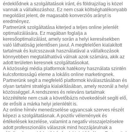
érdeklődnek a szolgáltatások iránt, és földrajzilag is közel
vannak a vállalkozáshoz. Ez nem csak költséghatékonyabb
megoldást jelent, de magasabb konverziós arányt is
eredményez.
Partnerünk szolgáltatása kiterjed a teljes online jelenlét
optimalizálására. Ez magában foglalja a
keresőoptimalizálást, amely során a helyi keresésekben
való láthatóság jelentősen javul. A megfelelően kialakított
tartalmak és kulcsszavak használatával a vállalkozások
könnyebben megtalálhatóvá válnak azok számára, akik az
adott területen keresnek szolgáltatásokat.
A közösségi média platformok hatékony használata szintén
kulcsfontosságú eleme a lokális online marketingnek.
Partnerünk segít a megfelelő platformok kiválasztásában és
olyan tartalmi stratégia kialakításában, amely rezonál a helyi
közösséggel. A rendszeres és releváns tartalmak
közzététele nem csak a követőbázis növekedését segíti elő,
de erősíti a márka helyi jelenlétét is.
Az online hírnév menedzselése ugyancsak szerves részét
képezi a szolgáltatásnak. A pozitív vélemények és
értékelések kezelése, valamint a negatív visszajelzésekre
adott professzionális válaszok mind hozzájárulnak a