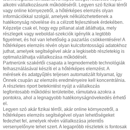
alkotni vállalkozásunk működéséről. Legyen szó fizikai térről
vagy online környezetről, a hőtérképes elemzés olyan
információkkal szolgál, amelyek nélkülözhetetlenek a
hatékonyság növelése és a célzott fejlesztések érdekében.
Képzelje csak el, hogy egy pillanat alatt átláthatja, mely
részlegek vagy weboldal-szekciók igénylik a legtöbb
figyelmet, és hol van lehetőség a pazarlás csökkentésére! A
hőtérképes elemzés révén olyan kulcsfontosságú adatokhoz
juthat, amelyek segítségével akár a legkisebb részletekig is
optimalizálhatja vállalkozása működését.
Partnerünk szakértői csapata a legmodernebb technológiák
felhasználásával készíti el a hőtérképes elemzést. A
mérések és adatgyűjtés teljesen automatizált folyamat, így
Önnek csupán az elemzés eredményeire kell koncentrálnia.
A részletes riport betekintést nyújt a vállalkozás
legfontosabb működési területeibe, rámutatva azokra a
pontokra, ahol a legnagyobb hatékonyságnövekedés érhető
el.
Legyen szó akár fizikai térről, akár online környezetről, a
hőtérképes elemzés segítségével olyan lehetőségeket
fedezhet fel, amelyek révén vállalkozása jelentős
versenyelőnyre tehet szert. A legapróbb részletek is fontosak