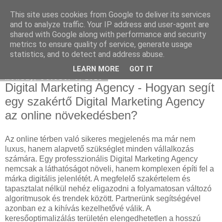
This site uses cookies from Google to deliver its services
Eladó Seat
and to analyze traffic. Your IP address and user-agent are
shared with Google along with performance and security
metrics to ensure quality of service, generate usage
statistics, and to detect and address abuse.
▼
LEARN MORE
GOT IT
Monday, October 6, 2025
Digital Marketing Agency - Hogyan segít
egy szakértő Digital Marketing Agency
az online növekedésben?
Az online térben való sikeres megjelenés ma már nem
luxus, hanem alapvető szükséglet minden vállalkozás
számára. Egy professzionális Digital Marketing Agency
nemcsak a láthatóságot növeli, hanem komplexen építi fel a
márka digitális jelenlétét. A megfelelő szakértelem és
tapasztalat nélkül nehéz eligazodni a folyamatosan változó
algoritmusok és trendek között. Partnerünk segítségével
azonban ez a kihívás kezelhetővé válik. A
keresőoptimalizálás területén elengedhetetlen a hosszú