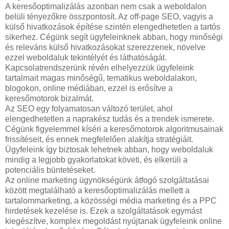
A keresőoptimalizálás azonban nem csak a weboldalon
belüli tényezőkre összpontosít. Az off-page SEO, vagyis a
külső hivatkozások építése szintén elengedhetetlen a tartós
sikerhez. Cégünk segít ügyfeleinknek abban, hogy minőségi
és releváns külső hivatkozásokat szerezzenek, növelve
ezzel weboldaluk tekintélyét és láthatóságát.
Kapcsolatrendszerünk révén elhelyezzük ügyfeleink
tartalmait magas minőségű, tematikus weboldalakon,
blogokon, online médiában, ezzel is erősítve a
keresőmotorok bizalmát.
Az SEO egy folyamatosan változó terület, ahol
elengedhetetlen a naprakész tudás és a trendek ismerete.
Cégünk figyelemmel kíséri a keresőmotorok algoritmusainak
frissítéseit, és ennek megfelelően alakítja stratégiáit.
Ügyfeleink így biztosak lehetnek abban, hogy weboldaluk
mindig a legjobb gyakorlatokat követi, és elkerüli a
potenciális büntetéseket.
Az online marketing ügynökségünk átfogó szolgáltatásai
között megtalálható a keresőoptimalizálás mellett a
tartalommarketing, a közösségi média marketing és a PPC
hirdetések kezelése is. Ezek a szolgáltatások egymást
kiegészítve, komplex megoldást nyújtanak ügyfeleink online