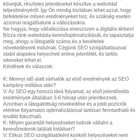
követjük, részletes jelentéseket készítve a weboldal
teljesítményéről. Így Ön mindig tisztában lehet azzal, hogy
befektetése milyen eredményeket hoz, és szükség esetén
azonnal reagálhatunk a változásokra.
Ne hagyja, hogy vállalkozása elveszszen a digitális térben!
Bízza ránk weboldala keresőoptimalizálását, és tapasztalja
meg, ahogy a látogatók száma és a bevételek
növekedésnek indulnak. Cégünk SEO szolgáltatásaival
stabil alapokra helyezheti online jelenlétét, és tartós
sikereket érhet el.
Kérdések és válaszok:
K: Mennyi idő alatt várhatók az első eredmények az SEO
kampány indítása után?
V: Az SEO egy hosszú távú folyamat, az első jelentősebb
eredmények általában 3-6 hónap után jelentkeznek.
Azonban a látogatottság növekedése és a jobb pozíciók
elérése folyamatos optimalizálással tartósan fenntartható és
tovább fokozható.
K: Milyen garantált helyezéseket tudnak vállalni a
keresőmotorok találati listáiban?
V: Etikus SEO szolgáltatóként konkrét helyezéseket nem