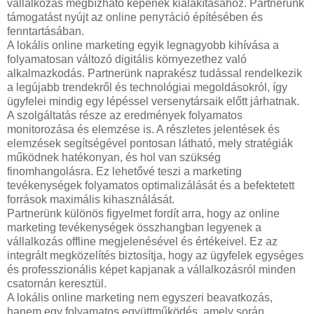
vállalkozás megbízható képének kialakításához. Partnerünk
támogatást nyújt az online репутáció építésében és
fenntartásában.
A lokális online marketing egyik legnagyobb kihívása a
folyamatosan változó digitális környezethez való
alkalmazkodás. Partnerünk naprakész tudással rendelkezik
a legújabb trendekről és technológiai megoldásokról, így
ügyfelei mindig egy lépéssel versenytársaik előtt járhatnak.
A szolgáltatás része az eredmények folyamatos
monitorozása és elemzése is. A részletes jelentések és
elemzések segítségével pontosan látható, mely stratégiák
működnek hatékonyan, és hol van szükség
finomhangolásra. Ez lehetővé teszi a marketing
tevékenységek folyamatos optimalizálását és a befektetett
források maximális kihasználását.
Partnerünk különös figyelmet fordít arra, hogy az online
marketing tevékenységek összhangban legyenek a
vállalkozás offline megjelenésével és értékeivel. Ez az
integrált megközelítés biztosítja, hogy az ügyfelek egységes
és professzionális képet kapjanak a vállalkozásról minden
csatornán keresztül.
A lokális online marketing nem egyszeri beavatkozás,
hanem egy folyamatos együttműködés, amely során