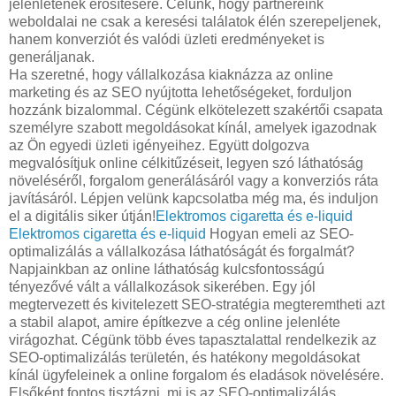
jelenlétének erősítésére. Célunk, hogy partnereink
weboldalai ne csak a keresési találatok élén szerepeljenek,
hanem konverziót és valódi üzleti eredményeket is
generáljanak.
Ha szeretné, hogy vállalkozása kiaknázza az online
marketing és az SEO nyújtotta lehetőségeket, forduljon
hozzánk bizalommal. Cégünk elkötelezett szakértői csapata
személyre szabott megoldásokat kínál, amelyek igazodnak
az Ön egyedi üzleti igényeihez. Együtt dolgozva
megvalósítjuk online célkitűzéseit, legyen szó láthatóság
növeléséről, forgalom generálásáról vagy a konverziós ráta
javításáról. Lépjen velünk kapcsolatba még ma, és induljon
el a digitális siker útján!
Elektromos cigaretta és e-liquid
Elektromos cigaretta és e-liquid
Hogyan emeli az SEO-
optimalizálás a vállalkozása láthatóságát és forgalmát?
Napjainkban az online láthatóság kulcsfontosságú
tényezővé vált a vállalkozások sikerében. Egy jól
megtervezett és kivitelezett SEO-stratégia megteremtheti azt
a stabil alapot, amire építkezve a cég online jelenléte
virágozhat. Cégünk több éves tapasztalattal rendelkezik az
SEO-optimalizálás területén, és hatékony megoldásokat
kínál ügyfeleinek a online forgalom és eladások növelésére.
Elsőként fontos tisztázni, mi is az SEO-optimalizálás