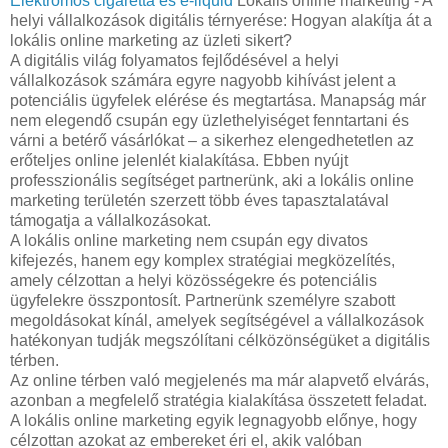
Elektromos cigaretta és e-liquid
Lokális online marketing - A
helyi vállalkozások digitális térnyerése: Hogyan alakítja át a
lokális online marketing az üzleti sikert?
A digitális világ folyamatos fejlődésével a helyi
vállalkozások számára egyre nagyobb kihívást jelent a
potenciális ügyfelek elérése és megtartása. Manapság már
nem elegendő csupán egy üzlethelyiséget fenntartani és
várni a betérő vásárlókat – a sikerhez elengedhetetlen az
erőteljes online jelenlét kialakítása. Ebben nyújt
professzionális segítséget partnerünk, aki a lokális online
marketing területén szerzett több éves tapasztalatával
támogatja a vállalkozásokat.
A lokális online marketing nem csupán egy divatos
kifejezés, hanem egy komplex stratégiai megközelítés,
amely célzottan a helyi közösségekre és potenciális
ügyfelekre összpontosít. Partnerünk személyre szabott
megoldásokat kínál, amelyek segítségével a vállalkozások
hatékonyan tudják megszólítani célközönségüket a digitális
térben.
Az online térben való megjelenés ma már alapvető elvárás,
azonban a megfelelő stratégia kialakítása összetett feladat.
A lokális online marketing egyik legnagyobb előnye, hogy
célzottan azokat az embereket éri el, akik valóban