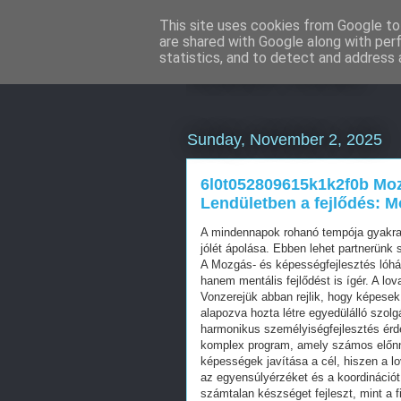
This site uses cookies from Google to 
are shared with Google along with per
Eladó Seat
statistics, and to detect and address 
Sunday, November 2, 2025
6l0t052809615k1k2f0b Moz
Lendületben a fejlődés: M
A mindennapok rohanó tempója gyakran 
jólét ápolása. Ebben lehet partnerünk
A Mozgás- és képességfejlesztés lóhát
hanem mentális fejlődést is ígér. A lo
Vonzerejük abban rejlik, hogy képesek 
alapozva hozta létre egyedülálló szolgá
harmonikus személyiségfejlesztés érd
komplex program, amely számos előnny
képességek javítása a cél, hiszen a 
az egyensúlyérzéket és a koordinációt i
számtalan készséget fejleszt, mint a 