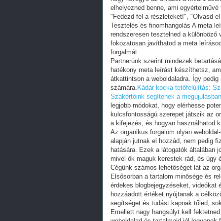
elhelyezned benne, ami egyértelművé tes
"Fedezd fel a részleteket!", "Olvasd el
Tesztelés és finomhangolás A meta le
rendszeresen tesztelned a különböző vá
fokozatosan javíthatod a meta leíráso
forgalmát.
Partnerünk szerint mindezek betartás
hatékony meta leírást készíthetsz, am
átkattintson a weboldaladra. Így pedig 
számára.
Kádár kocka tetőfelújítás: S
Szakértőink segítenek a megújulásba
legjobb módokat, hogy elérhesse poten
kulcsfontosságú szerepet játszik az or
a kifejezés, és hogyan használhatod k
Az organikus forgalom olyan weboldal-
alapján jutnak el hozzád, nem pedig f
hatására. Ezek a látogatók általában j
mivel ők maguk kerestek rád, és úgy ér
Cégünk számos lehetőséget lát az org
Elsősorban a tartalom minősége és rel
érdekes blogbejegyzéseket, videókat é
hozzáadott értéket nyújtanak a célköz
segítséget és tudást kapnak tőled, s
Emellett nagy hangsúlyt kell fektetned
weboldalad és tartalmaid jól legyenek 