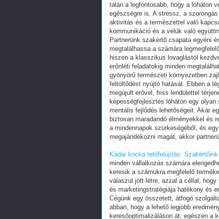
talán a legfontosabb, hogy a lóháton 
egészségre is. A stressz, a szorongás é
aktivitás és a természettel való kapcs
kommunikáció és a velük való együttm
Partnerünk szakértő csapata egyéni és
megtalálhassa a számára legmegfelelőb
hiszen a klasszikus lovaglástól kezdv
erőnléti feladatokig minden megtalálha
gyönyörű természeti környezetben zaj
feltöltődést nyújtó hatását. Ebben a l
megújult erővel, friss lendülettel tér
képességfejlesztés lóháton egy olyan s
mentális fejlődés lehetőségeit. Akár e
biztosan maradandó élményekkel és ren
a mindennapok szürkeségéből, és egy k
megajándékozni magát, akkor partnerün
Kádár kocka tetőfelújítás: Szakértőin
minden vállalkozás számára elengedhet
keresik a számukra megfelelő terméke
válaszul jött létre, azzal a céllal, ho
és marketingstratégiája hatékony és 
Cégünk egy összetett, átfogó szolgált
abban, hogy a lehető legjobb eredmény
keresőoptimalizáláson át, egészen a 