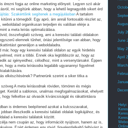
 is érezni fogja az online marketing előnyeit. Legyen szó akár
Octob
ásról, mi segítünk abban, hogy a lehető legnagyobb sikert érd
újítás: Szakértőink segítenek a megújulásban
A tartalom
Septe
kitűnni a tömegből. Egy apró, ám annál fontosabb részlet az,
Augus
 weboldalad organikusan terjedjen és valóban elérje a
int a meta leírás optimalizálása.
July 
övid, összefoglaló szöveg, ami a keresési találati oldalakon
 egyszerű elemnek tűnhet, óriási jelentősége van abban, hogy
June 
tkattintást generáljon a weboldaladra.
May 2
 már, hogy egy keresési találati oldalon az egyik hirdetés
yelmed, mint a többi. Ennek oka legtöbbször az, hogy az
April 
zkedik az igényeidhez, célodhoz, mint a versenytársaké. Éppen
March
en, hogy a meta leírásodra legalább ugyanannyi figyelmet
kialakítására.
Febru
ás elkészítésének? Partnerünk szerint a siker titka a
Janua
di szöveg A meta leírásodnak röviden, tömören és mégis
Decem
eget. Kerüld a sablonos, unalmas megfogalmazásokat, ehelyett
 hogy felkeltse az olvasók kíváncsiságát és rákattintásra
Helyi
dban is érdemes beépítened azokat a kulcsszavakat,
Keres
obban illeszkedik a keresési találati oldalak logikájához, és
Keres
alad a keresési találatok között.
Keres
Webol
s célja nem csupán az, hogy információt nyújtson, hanem az is,
Onlin
kvésre. Ezért érdemes egy rövid, figyelemfelkeltő felhívást is