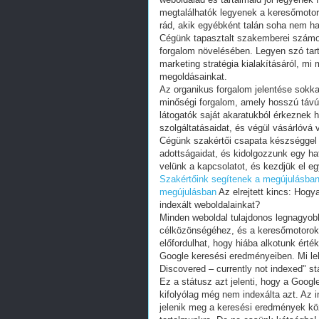
megtalálhatók legyenek a keresőmotoro
rád, akik egyébként talán soha nem hal
Cégünk tapasztalt szakemberei számos
forgalom növelésében. Legyen szó tarta
marketing stratégia kialakításáról, mi 
megoldásainkat.
Az organikus forgalom jelentése sokka
minőségi forgalom, amely hosszú távú,
látogatók saját akaratukból érkeznek 
szolgáltatásaidat, és végül vásárlóvá 
Cégünk szakértői csapata készséggel á
adottságaidat, és kidolgozzunk egy ha
velünk a kapcsolatot, és kezdjük el egy
Szakértőink segítenek a megújulásba
megújulásban
Az elrejtett kincs: Hogy
indexált weboldalainkat?
Minden weboldal tulajdonos legnagyobb 
célközönségéhez, és a keresőmotorok 
előfordulhat, hogy hiába alkotunk ért
Google keresési eredményeiben. Mi le
Discovered – currently not indexed" stá
Ez a státusz azt jelenti, hogy a Googl
kifolyólag még nem indexálta azt. Az 
jelenik meg a keresési eredmények közö