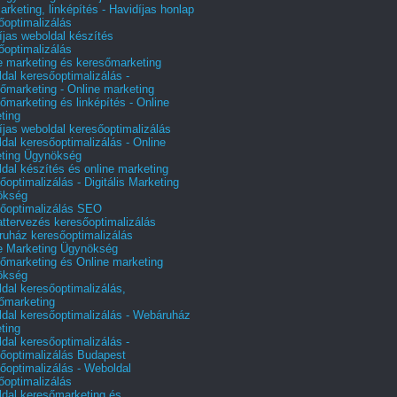
arketing, linképítés - Havidíjas honlap
őoptimalizálás
íjas weboldal készítés
őoptimalizálás
e marketing és keresőmarketing
dal keresőoptimalizálás -
őmarketing - Online marketing
őmarketing és linképítés - Online
ting
íjas weboldal keresőoptimalizálás
dal keresőoptimalizálás - Online
ting Ügynökség
dal készítés és online marketing
őoptimalizálás - Digitális Marketing
ökség
őoptimalizálás SEO
attervezés keresőoptimalizálás
uház keresőoptimalizálás
e Marketing Ügynökség
őmarketing és Online marketing
ökség
dal keresőoptimalizálás,
őmarketing
dal keresőoptimalizálás - Webáruház
ting
dal keresőoptimalizálás -
őoptimalizálás Budapest
őoptimalizálás - Weboldal
őoptimalizálás
dal keresőmarketing és