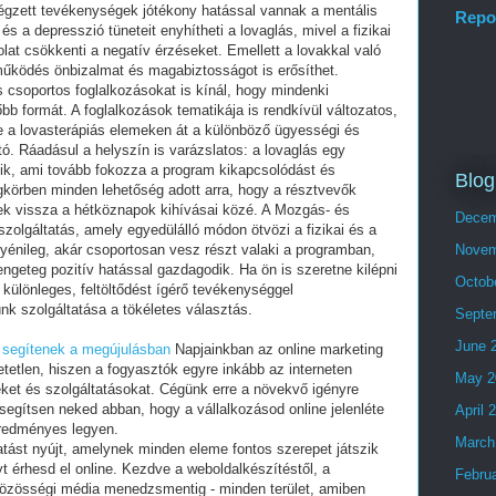
végzett tevékenységek jótékony hatással vannak a mentális
Repo
s a depresszió tüneteit enyhítheti a lovaglás, mivel a fizikai
olat csökkenti a negatív érzéseket. Emellett a lovakkal való
űködés önbizalmat és magabiztosságot is erősíthet.
 csoportos foglalkozásokat is kínál, hogy mindenki
b formát. A foglalkozások tematikája is rendkívül változatos,
e a lovasterápiás elemeken át a különböző ügyességi és
tó. Ráadásul a helyszín is varázslatos: a lovaglás egy
lik, ami tovább fokozza a program kikapcsolódást és
Blog
égkörben minden lehetőség adott arra, hogy a résztvevők
jenek vissza a hétköznapok kihívásai közé. A Mozgás- és
Decem
zolgáltatás, amely egyedülálló módon ötvözi a fizikai és a
gyénileg, akár csoportosan vesz részt valaki a programban,
Novem
geteg pozitív hatással gazdagodik. Ha ön is szeretne kilépni
Octob
ülönleges, feltöltődést ígérő tevékenységgel
k szolgáltatása a tökéletes választás.
Septe
June 
k segítenek a megújulásban
Napjainkban az online marketing
etlen, hiszen a fogyasztók egyre inkább az interneten
May 2
ket és szolgáltatásokat. Cégünk erre a növekvő igényre
gy segítsen neked abban, hogy a vállalkozásod online jelenléte
April 
eredményes legyen.
March
atást nyújt, amelynek minden eleme fontos szerepet játszik
t érhesd el online. Kezdve a weboldalkészítéstől, a
Febru
közösségi média menedzsmentig - minden terület, amiben