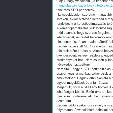
tudják, hogy weboldaluk jó kezekben v
megújulásban
Kádár kocka tetőfelújít
tökéletes SEO-partnered?
Ha weboldaladon szeretnél magasabb lát
listákon, akkor biztosan keresed a me
rendelkezik a keresőoptimalizálás ter
A keresőoptimalizálás kulcsfontosságú
módja annak, hogy szerves forgalmat g
jelentőségét, és fektet be komoly erő
nincsenek tisztában a valós ráfordítás
Cégünk tapasztalt SEO szakértői mind
találatok élére juttassuk. Alapos hely
gyengeségeit, és egy részletes, egyed
eredményeket hoz. Nem csupán pillanat
növekedést biztosítunk.
Nem titok, hogy a SEO optimalizálás 
csapat végzi a munkát, akkor ezek a 
árbevételben. Cégünk értékajánlata a 
egyedi megoldások és a fair árazás.
Megértjük, hogy a SEO egy bonyolult 
lehetőségek között. Ezért arra töreksz
nyújtsunk ügyfeleinknek. Nem akarunk 
számodra.
Cégünk SEO szakértői személyre szabo
folyamaton. A weboldalad technikai op