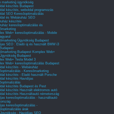
e marketing ügynökség
dal készítés Budapest
dal készítés, weboldal programozás
dal SEO Keresőoptimalizálás
ldal és Webáruház SEO
uház készítés
uház keresőoptimalizálás és
őmarketing
ex Web+ keresőoptimalizálás - Mobile
agyarul
őmarketing Ügynökség Budapest
íjas SEO : Eladó új és használt BMW i3
Budapest
őmarketing Budapest Komplex Web+
Ügynökség Budapest
ex Web+ Tesla Model 3
ex Web+ keresőoptimalizálás Budapest
dal készítés - Webáruház
őoptimalizálás - Keresőmarketing
dal készítés - Eladó használt Porsche
dal készítés Havidíjas
őoptimalizálás
dal készítés Budapest és Pest
dal készítés Használt elektromos autó
dal készítés Használtautó németország
íjas keresőoptimalizálás - használtautó
tország
íjas keresőoptimalizálás -
őoptimalizálás árak
gynökség - Havidíjas SEO