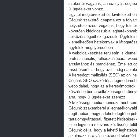
szakértői vagyunk, ahhoz nyújt segíts
új ügyfeleket vonzz.
Egy jól megtervezett és kivitelezett o
Cégünk szakértői csapata ezt a folyam
helyzetelemzést végzünk, hogy felmérjü
követően kidolgozzuk a leghatékonyabb
célközönségedhez igazodik. Ügyfeleink 
kiemelkedően hatékonyak a látogatósz
ügyfelek megnyerésében.
A weboldalkészítés területén is kieme
professzionális, felhasználóbarát webo
arculatához és brandjéhez. Emellett 
frissítéséről is, hogy az mindig napra
A keresőoptimalizálás (SEO) az onlin
Cégünk SEO szakértői a legmodernebb 
weboldalad, hogy az a keresőmotorok 
köszönhetően a célközönséged könnyeb
arra, hogy új ügyfeleket szerezz.
A közösségi média menedzsment sem el
Cégünk szakemberei a leghatékonyabb
segít abban, hogy a lehető legtöbb po
tartalomgyártással, fizetett hirdetése
jelen legyen a releváns közösségi fel
Cégünk célja, hogy a lehető leghatéko
alkalmazzuk a vállalkozásod sikeréért