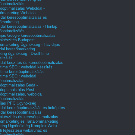
őoptimalizálás
őoptimalizálás Weboldal -
őmarketing Weboldal
dal keresőoptimalizálás és
őmarketing
dal keresőoptimalizálás - Honlap
őoptimalizálás
íjas Google keresőoptimalizálás
pkészítés Budapest
őmarketing Ügynökség - Havidíjas
dal keresőmarketing
ting ügynökség - Dwell time
alizálás
dal készítés és keresőoptimalizálás
 time SEO : weboldal készítés
 time keresőoptimalizálás
 time SEO : weboldal
őoptimalizálás
őoptimalizálás Buda -
őoptimalizálás Pest
őoptimalizálás, weboldal
őoptimalizálás
íjas PPC Ügynökség
dal keresőoptimalizálás és linképítés
dal keresőoptimalizálás
pkészítés és keresőoptimalizálás
őmarketing és Tartalommarketing
eting Ügyönökség Komplex Web+
i fejlesztésű webáruház és
őoptimalizálás