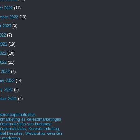
er 2022
(11)
mber 2022
(10)
t 2022
(9)
2022
(7)
2022
(19)
022
(10)
2022
(11)
 2022
(7)
ary 2022
(14)
ry 2022
(9)
ber 2021
(4)
 keresőoptimalizálás
őmarketing és keresőmarketinges
őoptimalizálás seo budapest
őoptimalizálás, Keresőmarketing,
dal készítés, Webáruház készítés
e marketing