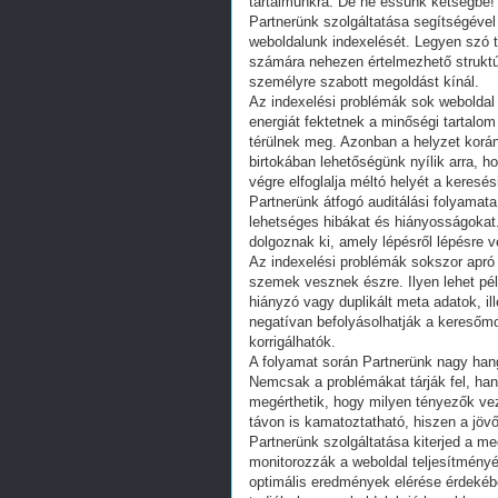
tartalmunkra. De ne essünk kétségbe!
Partnerünk szolgáltatása segítségével
weboldalunk indexelését. Legyen szó te
számára nehezen értelmezhető struktúr
személyre szabott megoldást kínál.
Az indexelési problémák sok weboldal 
energiát fektetnek a minőségi tartalo
térülnek meg. Azonban a helyzet korá
birtokában lehetőségünk nyílik arra, h
végre elfoglalja méltó helyét a keresé
Partnerünk átfogó auditálási folyamata 
lehetséges hibákat és hiányosságokat.
dolgoznak ki, amely lépésről lépésre 
Az indexelési problémák sokszor apró 
szemek vesznek észre. Ilyen lehet pé
hiányzó vagy duplikált meta adatok, i
negatívan befolyásolhatják a keresőmo
korrigálhatók.
A folyamat során Partnerünk nagy han
Nemcsak a problémákat tárják fel, han
megérthetik, hogy milyen tényezők ve
távon is kamatoztatható, hiszen a jöv
Partnerünk szolgáltatása kiterjed a m
monitorozzák a weboldal teljesítmény
optimális eredmények elérése érdekéb