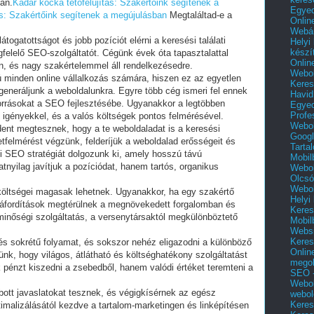
an.
Kádár kocka tetőfelújítás: Szakértőink segítenek a
Egyed
ás: Szakértőink segítenek a megújulásban
Megtaláltad-e a
Onlin
Webár
ogatottságot és jobb pozíciót elérni a keresési találati
Helyi
készí
gfelelő SEO-szolgáltatót. Cégünk évek óta tapasztalattal
Onlin
én, és nagy szakértelemmel áll rendelkezésedre.
Webol
 minden online vállalkozás számára, hiszen ez az egyetlen
Keres
eneráljunk a weboldalunkra. Egyre több cég ismeri fel ennek
Havid
forrásokat a SEO fejlesztésébe. Ugyanakkor a legtöbben
Egyed
Profe
i igényekkel, és a valós költségek pontos felmérésével.
Webol
ent megtesznek, hogy a te weboldaladat is a keresési
Googl
zetfelmérést végzünk, felderíjük a weboldalad erősségeit és
Tarta
i SEO stratégiát dolgozunk ki, amely hosszú távú
Mobil
nyilag javítjuk a pozíciódat, hanem tartós, organikus
Webol
Olcsó
Webol
költségei magasak lehetnek. Ugyanakkor, ha egy szakértő
Helyi
ráfordítások megtérülnek a megnövekedett forgalomban és
Keres
minőségi szolgáltatás, a versenytársaktól megkülönböztető
Mobil
Websi
Keres
és sokrétű folyamat, és sokszor nehéz eligazodni a különböző
Onlin
ünk, hogy világos, átlátható és költséghatékony szolgáltatást
mego
pénzt kiszedni a zsebedből, hanem valódi értéket teremteni a
SEO -
Webol
tt javaslatokat tesznek, és végigkísérnek az egész
webol
Keres
timalizálásától kezdve a tartalom-marketingen és linképítésen