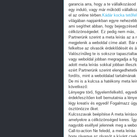
garancia arra, hogy a te vállalkozásod
egy induló, vagy már működő vállalkoz
el az online térben.
Kádár kocka tetőfel
világában napjainkban egyre nehezebb 
ami segíthet abban, hogy bejegyzésed,
célközönségedet. Ez pedig nem más, m
Partnerünk szerint a meta leírás az a r
megjelenik a weboldal címe alatt. Bár
felkeltse az olvasók érdeklődését és á
Valószínűleg te is sokszor tapasztaltad
vagy weboldal jobban megragadja a fig
adott meta leírás sokkal jobban illes
ezért Partnerünk szerint elengedhetetl
fordíts, mint a weboldalad tartalmának 
De mi is a kulcsa a hatékony meta leír
következő:
Lényegre törő, figyelemfelkeltő, egye
érdekfeszítően kell bemutatnia a lény
légy kreatív és egyedi! Fogalmazz úgy,
ösztönözze őket.
Kulcsszavak beépítése A meta leíráso
amelyekre a célközönséged keres. Így j
nagyobb eséllyel jelennek meg a webold
Call-to-action Ne feledd, a meta leírá
hogy rávegye az olvasót a kívánt csele