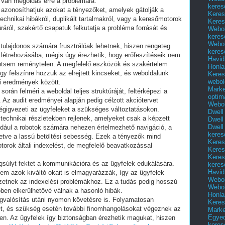
 Van megoldás erre a problémára.
keres
 azonosíthatjuk azokat a tényezőket, amelyek gátolják a
Keres
chnikai hibákról, duplikált tartalmakról, vagy a keresőmotorok
Keres
áról, szakértő csapatuk felkutatja a probléma forrását és
Webol
keres
Webol
tulajdonos számára frusztrálóak lehetnek, hiszen rengeteg
keres
m létrehozásába, mégis úgy érezhetik, hogy erőfeszítéseik nem
Havid
ntsem reménytelen. A megfelelő eszközök és szakértelem
Honla
ogy felszínre hozzuk az elrejtett kincseket, és weboldalunk
Keres
webol
si eredmények között.
Marke
során felméri a weboldal teljes struktúráját, feltérképezi a
optim
 Az audit eredményei alapján pedig célzott akciótervet
Webol
végigvezeti az ügyfeleket a szükséges változtatásokon.
Dwell
technikai részletekben rejlenek, amelyeket csak a képzett
Dwell
Dwell
ldául a robotok számára nehezen értelmezhető navigáció, a
keres
lletve a lassú betöltési sebesség. Ezek a tényezők mind
Keres
torok általi indexelést, de megfelelő beavatkozással
Keres
Keres
gsúlyt fektet a kommunikációra és az ügyfelek edukálására.
keres
Havid
em azok kiváltó okait is elmagyarázzák, így az ügyfelek
Webol
zetnek az indexelési problémákhoz. Ez a tudás pedig hosszú
Webol
őben elkerülhetővé válnak a hasonló hibák.
Honla
egvalósítás utáni nyomon követésre is. Folyamatosan
Keres
ét, és szükség esetén további finomhangolásokat végeznek az
Mark
Egyed
en. Az ügyfelek így biztonságban érezhetik magukat, hiszen
keres