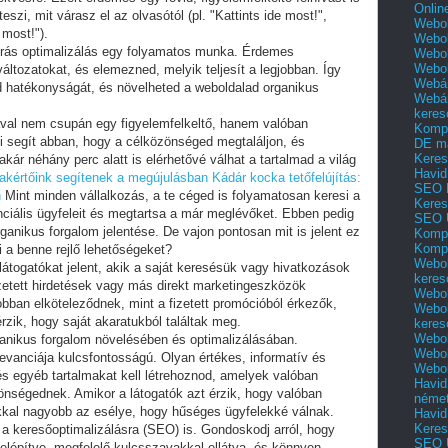
Onlin
zi, mit várasz el az olvasótól (pl. "Kattints ide most!",
Webol
 most!").
Webol
írás optimalizálás egy folyamatos munka. Érdemes
Webol
Webo
ltozatokat, és elemezned, melyik teljesít a legjobban. Így
Webár
d hatékonyságát, és növelheted a weboldalad organikus
Webár
keres
ával nem csupán egy figyelemfelkeltő, hanem valóban
Kompl
i segít abban, hogy a célközönséged megtaláljon, és
DE m
Keres
akár néhány perc alatt is elérhetővé válhat a tartalmad a világ
Havid
zakértőink segítenek a megújulásban
Kádár kocka tetőfelújítás:
SEO 
n
Mint minden vállalkozás, a te céged is folyamatosan keresi a
Keres
ciális ügyfeleit és megtartsa a már meglévőket. Ebben pedig
SEO 
ganikus forgalom jelentése. De vajon pontosan mit is jelent ez
Kompl
Kompl
i a benne rejlő lehetőségeket?
Webol
látogatókat jelent, akik a saját keresésük vagy hivatkozások
keres
izetett hirdetések vagy más direkt marketingeszközök
Webol
obban elköteleződnek, mint a fizetett promócióból érkezők,
Webol
zik, hogy saját akaratukból találtak meg.
keres
Webol
anikus forgalom növelésében és optimalizálásában.
Webol
evanciája kulcsfontosságú. Olyan értékes, informatív és
Webol
s egyéb tartalmakat kell létrehoznod, amelyek valóban
Havid
önségednek. Amikor a látogatók azt érzik, hogy valóban
néme
okkal nagyobb az esélye, hogy hűséges ügyfelekké válnak.
Havid
Keres
 a keresőoptimalizálásra (SEO) is. Gondoskodj arról, hogy
SEO Ü
felépítve, megfelelő kulcsszavakkal ellátva, és könnyen