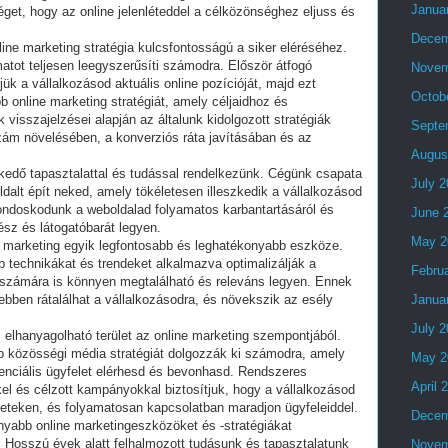
Janua
éget, hogy az online jelenléteddel a célközönséghez eljuss és
Decem
nline marketing stratégia kulcsfontosságú a siker eléréséhez.
atot teljesen leegyszerűsíti számodra. Először átfogó
Novem
k a vállalkozásod aktuális online pozícióját, majd ezt
Octob
 online marketing stratégiát, amely céljaidhoz és
visszajelzései alapján az általunk kidolgozott stratégiák
Septe
ám növelésében, a konverziós ráta javításában és az
Augus
lkedő tapasztalattal és tudással rendelkezünk. Cégünk csapata
July 
ldalt épít neked, amely tökéletesen illeszkedik a vállalkozásod
gondoskodunk a weboldalad folyamatos karbantartásáról és
June 
kész és látogatóbarát legyen.
May 2
e marketing egyik legfontosabb és leghatékonyabb eszköze.
technikákat és trendeket alkalmazva optimalizálják a
Febru
számára is könnyen megtalálható és releváns legyen. Ennek
ben rátalálhat a vállalkozásodra, és növekszik az esély
Janua
July 
hanyagolható terület az online marketing szempontjából.
 közösségi média stratégiát dolgozzák ki számodra, amely
May 2
tenciális ügyfelet elérhesd és bevonhasd. Rendszeres
April 
kkel és célzott kampányokkal biztosítjuk, hogy a vállalkozásod
ületeken, és folyamatosan kapcsolatban maradjon ügyfeleiddel.
Decem
nyabb online marketingeszközöket és -stratégiákat
. Hosszú évek alatt felhalmozott tudásunk és tapasztalatunk
Novem