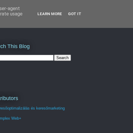
user-agent
erate usage
LEARN MORE
GOT IT
ch This Blog
ributors
resőoptimalizálás és keresőmarketing
mplex Web+