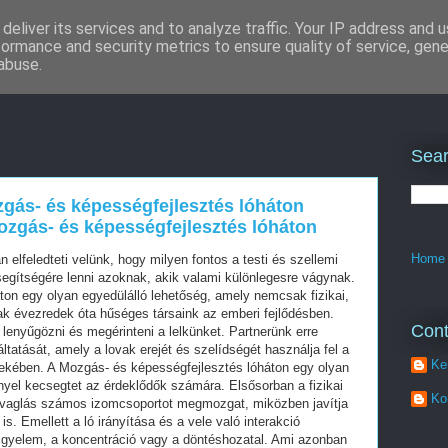
deliver its services and to analyze traffic. Your IP address and 
formance and security metrics to ensure quality of service, gen
abuse.
Sear
gás- és képességfejlesztés lóháton
ozgás- és képességfejlesztés lóháton
Home
elfeledteti velünk, hogy milyen fontos a testi és szellemi
 segítségére lenni azoknak, akik valami különlegesre vágynak.
on egy olyan egyedülálló lehetőség, amely nemcsak fizikai,
vak évezredek óta hűséges társaink az emberi fejlődésben.
Cont
lenyűgözni és megérinteni a lelkünket. Partnerünk erre
ltatását, amely a lovak erejét és szelídségét használja fel a
Ke
ekében. A Mozgás- és képességfejlesztés lóháton egy olyan
el kecsegtet az érdeklődők számára. Elsősorban a fizikai
Ko
lovaglás számos izomcsoportot megmozgat, miközben javítja
s. Emellett a ló irányítása és a vele való interakció
figyelem, a koncentráció vagy a döntéshozatal. Ami azonban