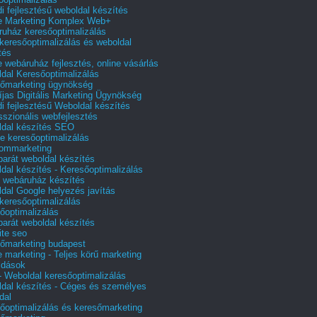
i fejlesztésű weboldal készítés
e Marketing Komplex Web+
uház keresőoptimalizálás
 keresőoptimalizálás és weboldal
tés
e webáruház fejlesztés, online vásárlás
dal Keresőoptimalizálás
őmarketing ügynökség
íjas Digitális Marketing Ügynökség
i fejlesztésű Weboldal készítés
sszionális webfejlesztés
dal készítés SEO
e keresőoptimalizálás
lommarketing
barát weboldal készítés
dal készítés - Keresőoptimalizálás
 webáruház készítés
dal Google helyezés javítás
 keresőoptimalizálás
őoptimalizálás
barát weboldal készítés
te seo
őmarketing budapest
e marketing - Teljes körű marketing
ldások
 Weboldal keresőoptimalizálás
dal készítés - Céges és személyes
dal
őoptimalizálás és keresőmarketing