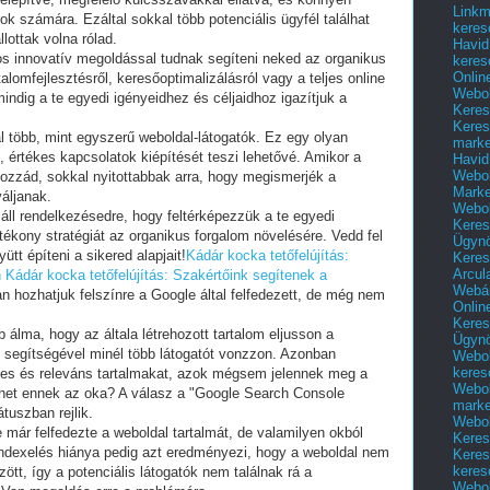
Linkm
k számára. Ezáltal sokkal több potenciális ügyfél találhat
keres
lottak volna rólad.
Havid
 innovatív megoldással tudnak segíteni neked az organikus
keres
Onlin
lomfejlesztésről, keresőoptimalizálásról vagy a teljes online
Webol
mindig a te egyedi igényeidhez és céljaidhoz igazítjuk a
Keres
Keres
l több, mint egyszerű weboldal-látogatók. Ez egy olyan
marke
 értékes kapcsolatok kiépítését teszi lehetővé. Amikor a
Havid
Webol
hozzád, sokkal nyitottabbak arra, hogy megismerjék a
Marke
váljanak.
Webol
ll rendelkezésedre, hogy feltérképezzük a te egyedi
Keres
tékony stratégiát az organikus forgalom növelésére. Vedd fel
Ügyn
ütt építeni a sikered alapjait!
Kádár kocka tetőfelújítás:
Keres
Arcul
n
Kádár kocka tetőfelújítás: Szakértőink segítenek a
Webár
an hozhatjuk felszínre a Google által felfedezett, de még nem
Onlin
Keres
álma, hogy az általa létrehozott tartalom eljusson a
Ügyn
segítségével minél több látogatót vonzzon. Azonban
Webol
keres
ékes és releváns tartalmakat, azok mégsem jelennek meg a
Webol
het ennek az oka? A válasz a "Google Search Console
marke
tuszban rejlik.
Webol
e már felfedezte a weboldal tartalmát, de valamilyen okból
Keres
indexelés hiánya pedig azt eredményezi, hogy a weboldal nem
Keres
keres
tt, így a potenciális látogatók nem találnak rá a
Webol